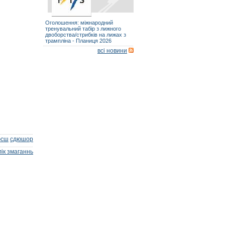
Оголошення: міжнародний
тренувальний табір з лижного
двоборства/стрибків на лижах з
трампліна - Планиця 2026
всі новини
юсш
сдюшор
ік змаганнь