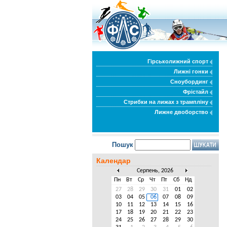
Гірськолижний спорт
Лижні гонки
Сноубординг
Фрістайл
Стрибки на лижах з трампліну
Лижне двоборство
Пошук
Календар
Серпень, 2026
Пн
Вт
Ср
Чт
Пт
Сб
Нд
27
28
29
30
31
01
02
03
04
05
06
07
08
09
10
11
12
13
14
15
16
17
18
19
20
21
22
23
24
25
26
27
28
29
30