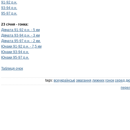
91-92 р.н.
93-94 р.н.
95-97 р.н.
23 січня - гонка:
Дівчата 91-92 р.н. - 5 км
Дівчата 93-94 р.н. - 3 км
Дівчата 95-97 р.н. - 2 км.
Юнаки 91-92 р.н. - 7,5 км
Юнаки 93-94 р.н.
Юнаки 95-97 р.н.
Таблиця очок
tags:
всеукраїнські
змагання
лижних
гонок
серед
д
перел