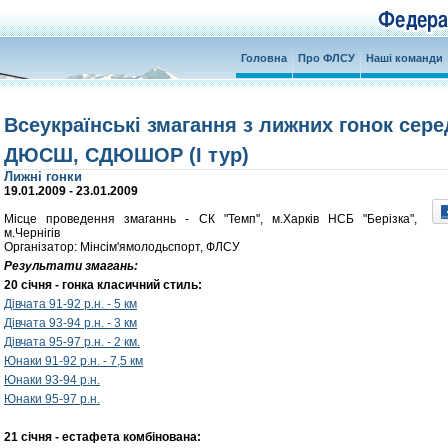
Головна
Про ФЛСУ
Наші команди
Всеукраїнські змагання з лижних гонок сере
ДЮСШ, СДЮШОР (І тур)
Лижні гонки
19.01.2009 - 23.01.2009
Місце проведення змаганнь - СК "Темп", м.Харків НСБ "Берізка",
м.Чернігів
Організатор: Мінсім'ямолодьспорт, ФЛСУ
Результати змагань:
20 січня - гонка класичний стиль:
Дівчата 91-92 р.н. - 5 км
Дівчата 93-94 р.н. - 3 км
Дівчата 95-97 р.н. - 2 км.
Юнаки 91-92 р.н. - 7,5 км
Юнаки 93-94 р.н.
Юнаки 95-97 р.н.
21 січня - естафета комбінована: