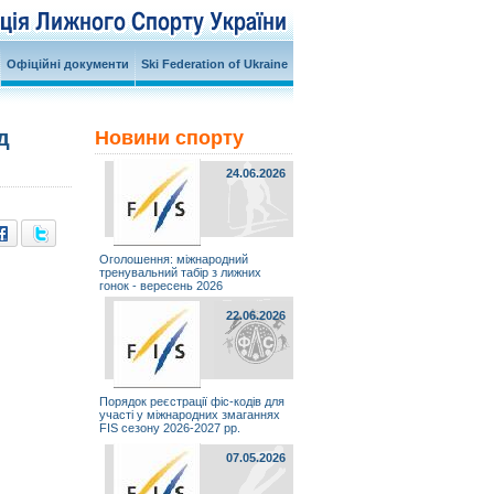
Офіційні документи
Ski Federation of Ukraine
д
Новини спорту
24.06.2026
Оголошення: міжнародний
тренувальний табір з лижних
гонок - вересень 2026
22.06.2026
Порядок реєстрації фіс-кодів для
участі у міжнародних змаганнях
FIS сезону 2026-2027 рр.
07.05.2026