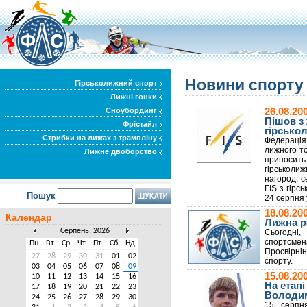
Новини спорт
Гірськолижний спорт
Лижні гонки
Сноубординг
26.08.20
Пішов з
Фрістайл
гірсько
Стрибки на лижах з трампліну
Федерація
лижного т
Лижне двоборство
приносить 
гірськолиж
нагород, с
FIS з гірс
Пошук
24 серпня у
18.08.20
Календар
Лижна р
Серпень, 2026
Сьогодні,
спортсме
Пн
Вт
Ср
Чт
Пт
Сб
Нд
Просвірнін
27
28
29
30
31
01
02
спорту.
03
04
05
06
07
08
09
15.08.2
10
11
12
13
14
15
16
На етапі
17
18
19
20
21
22
23
Володим
24
25
26
27
28
29
30
15 серпн