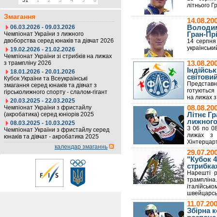
31
1
2
3
4
5
6
літнього Г
Змагання
14.08.20
06.03.2026 - 09.03.2026
Володим
Чемпіонат України з лижного
Гран-Прі
двоборства серед юнаків та дівчат 2026
14 серпня
українськи
19.02.2026 - 21.02.2026
Чемпіонат України зі стрибків на лижах
з трампліну 2026
13.08.20
Індійсь
18.01.2026 - 20.01.2026
світовий
Кубок України та Всеукраїнські
Представн
змагання серед юнаків та дівчат з
готуються 
гірськолижного спорту - слалом-гігант
на лижах з
20.03.2025 - 22.03.2025
Чемпіонат України з фристайлу
08.08.20
(акробатика) серед юніорів 2025
Літнє Гр
лижного
08.03.2025 - 10.03.2025
З 06 по 08
Чемпіонат України з фристайлу серед
лижах з 
юнаків та дівчат - акробатика 2025
Хінтерцар
календар змаганнь
29.07.20
"Кубок 4
стрибка
Нарешті р
трампліна.
італійсь
швейцарськ
11.07.2
Збірна 