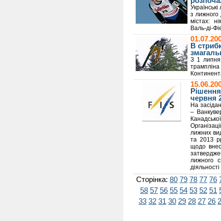
розпочал
Українські
з лижного 
містах: н
Валь-ді-Фі
01.07.20
В стриб
змагаль
З 1 липня
трампліна
Континента
15.06.20
Рішення 
червня 
На засідан
– Ванкуве
Канадськ
Організац
лижних вид
та 2013 рр
щодо внес
затвердже
лижного с
діяльності 
Сторінка:
80
79
78
77
76
58
57
56
55
54
53
52
51
33
32
31
30
29
28
27
26