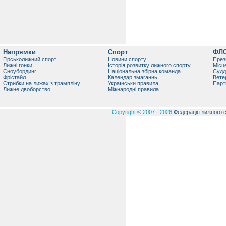
Напрямки
Спорт
ФЛ
Гірськолижний спорт
Новини спорту
През
Лижні гонки
Історія розвитку лижного спорту
Місц
Сноубординг
Національна збірна команда
Судд
Фрістайл
Календар змаганнь
Вете
Стрибки на лижах з трампліну
Українськи правила
Парт
Лижне двоборство
Міжнародні правила
Copyright © 2007 - 2026
Федерація лижного с