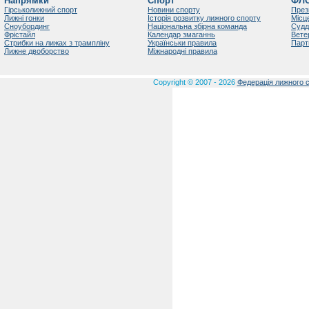
Напрямки
Спорт
ФЛ
Гірськолижний спорт
Новини спорту
През
Лижні гонки
Історія розвитку лижного спорту
Місц
Сноубординг
Національна збірна команда
Судд
Фрістайл
Календар змаганнь
Вете
Стрибки на лижах з трампліну
Українськи правила
Парт
Лижне двоборство
Міжнародні правила
Copyright © 2007 - 2026
Федерація лижного с