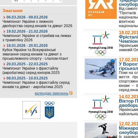
Традиції
31
1
2
3
4
5
6
сноубор
Від самого
Змагання
"Протасі
06.03.2026 - 09.03.2026
національн
Чемпіонат України з лижного
візитною
двоборства серед юнаків та дівчат 2026
національн
19.02.2026 - 21.02.2026
18.02.20
Чемпіонат України зі стрибків на лижах
Фрістал
з трампліну 2026
Чемпіон
18.01.2026 - 20.01.2026
Українськ
Кубок України та Всеукраїнські
зимовій Ол
змагання серед юнаків та дівчат з
гірськолижного спорту - слалом-гігант
17.02.2
У Ворохт
20.03.2025 - 22.03.2025
гірсько
Чемпіонат України з фристайлу
(акробатика) серед юніорів 2025
Поки на ол
життя гір
08.03.2025 - 10.03.2025
спортсмен
Чемпіонат України з фристайлу серед
юнаки – б
юнаків та дівчат - акробатика 2025
серед юнакі
календар змаганнь
14.02.2
Віктор 
двоборці
Українсь
найсильніш
12.02.2
Міжнаро
сноуборд
Із задово