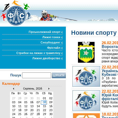
Новини спорт
Гірськолижний спорт
Лижні гонки
Сноубординг
26.02.2
Ворохта
Фрістайл
Часто істо
Стрибки на лижах з трампліну
зосередже
спорт відк
Лижне двоборство
рівня впе
22.02.20
Українсь
Кубкові
Пошук
З 16 по 1
«Раубичі»
Календар
акробатика
Серпень, 2026
22.02.20
Пн
Вт
Ср
Чт
Пт
Сб
Нд
Юрій Ко
фрісталі
27
28
29
30
31
01
02
Юрій Кобел
03
04
05
06
07
08
09
будуть зах
10
11
12
13
14
15
16
17
18
19
20
21
22
23
18.02.2
24
25
26
27
28
29
30