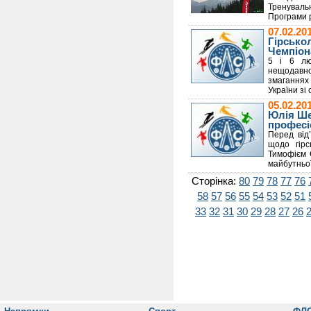
Тренуваль
Програми р
07.02.2
Гірсько
Чемпіон
5 і 6 лют
нещодавно
змаганнях
України зі
05.02.2
Юлія Ше
професі
Перед від
щодо гірс
Тимофієм 
майбутньої
Сторінка:
80
79
78
77
76
58
57
56
55
54
53
52
51
33
32
31
30
29
28
27
26