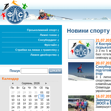
Новини спорт
Гірськолижний спорт
Лижні гонки
Сноубординг
21.07.2
У Кострі
Фрістайл
гісрько
Стрибки на лижах з трампліну
З 3 по 5 в
базі готе
Лижне двоборство
семінару д
20.07.2
Сноубор
підгото
Пошук
ігор
З 1 липня
Календар
спортсмен
Серпень, 2026
олімпійсь
Олімпіад
Пн
Вт
Ср
Чт
Пт
Сб
Нд
українськи
27
28
29
30
31
01
02
16.07.20
03
04
05
06
07
08
09
Завершу
10
11
12
13
14
15
16
ЗЮОІ в Е
17
18
19
20
21
22
23
Завершуєть
24
25
26
27
28
29
30