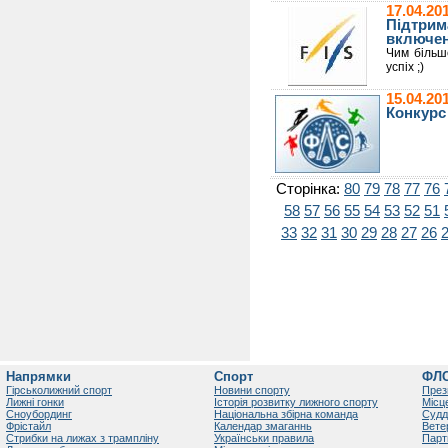
17.04.2
Підтрим
включенн
Чим більш
успіх ;)
15.04.20
Конкурс
Сторінка:
80
79
78
77
76
58
57
56
55
54
53
52
51
33
32
31
30
29
28
27
26
Напрямки
Спорт
ФЛ
Гірськолижний спорт
Новини спорту
През
Лижні гонки
Історія розвитку лижного спорту
Місц
Сноубординг
Національна збірна команда
Судд
Фрістайл
Календар змаганнь
Вете
Стрибки на лижах з трампліну
Українськи правила
Парт