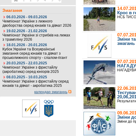
31
1
2
3
4
5
6
14.07.20
Змагання
Крос в г
06.03.2026 - 09.03.2026
НСБ ТИС
Чемпіонат України з лижного
двоборства серед юнаків та дівчат 2026
19.02.2026 - 21.02.2026
07.07.2
Чемпіонат України зі стрибків на лижах
Зміни т
з трампліну 2026
змагань
18.01.2026 - 20.01.2026
Кубок України та Всеукраїнські
змагання серед юнаків та дівчат з
гірськолижного спорту - слалом-гігант
07.07.20
20.03.2025 - 22.03.2025
НАГАДУ
Чемпіонат України з фристайлу
НАГАДУВ
(акробатика) серед юніорів 2025
08.03.2025 - 10.03.2025
Чемпіонат України з фристайлу серед
юнаків та дівчат - акробатика 2025
22.06.20
календар змаганнь
Тестува
20,06,20
Результати
09.06.20
Зміни д
Зміни до 