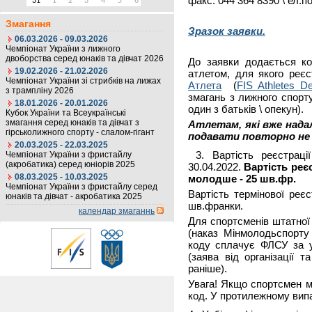
факс: 044 364 8390 \ ел.
31
1
2
3
4
5
6
Змагання
Зразок заявки
.
06.03.2026 - 09.03.2026
Чемпіонат України з лижного
двоборства серед юнаків та дівчат 2026
До заявки додається коп
19.02.2026 - 21.02.2026
атлетом, для якого реєс
Чемпіонат України зі стрибків на лижах
Атлета
(
FIS Athletes De
з трампліну 2026
змагань з лижного спорту
18.01.2026 - 20.01.2026
один з батьків \ опекун).
Кубок України та Всеукраїнські
змагання серед юнаків та дівчат з
Атлетам, які вже нада
гірськолижного спорту - слалом-гігант
подавати повторно не 
20.03.2025 - 22.03.2025
3. Вартість реєстрації
Чемпіонат України з фристайлу
(акробатика) серед юніорів 2025
30.04.2022.
Вартість реєс
08.03.2025 - 10.03.2025
молодше - 25 шв.фр.
Чемпіонат України з фристайлу серед
Вартість термінової реєс
юнаків та дівчат - акробатика 2025
шв.франки.
календар змаганнь
Для спортсменів штатної
(наказ Мінмолодьспорту 
коду сплачує ФЛСУ за у
(заява від організації 
раніше).
Увага! Якщо спортсмен м
код. У протилежному вип