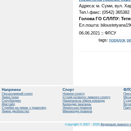
Адреса: м. Суми, вул. Хар
Тел.\ факс: (0542) 365382
Голова ГО СЛЛПУ: Тетя
Ел.пошта: biloustetyana
06.06.2021
:: ФЛСУ
tags:
порядок
ре
Напрямки
Спорт
ФЛ
Гірськолижний спорт
Новини спорту
През
Лижні гонки
Історія розвитку лижного спорту
Місц
Сноубординг
Національна збірна команда
Судд
Фрістайл
Календар змаганнь
Вете
Стрибки на лижах з трампліну
Українськи правила
Парт
Лижне двоборство
Міжнародні правила
Copyright © 2007 - 2026
Федерація лижного с