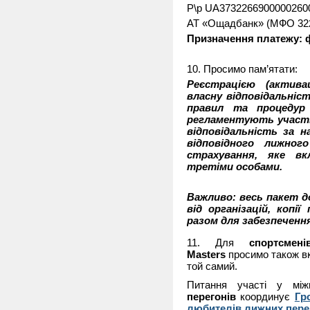
Р\р UA3732266900000260
АТ «Ощадбанк» (МФО 32
Призначення платежу: фі
10. Просимо пам’ятати:
Реєстрацією (актива
власну відповідальніс
правил та процедур
регламентують участь 
відповідальність за 
відповідного лижног
страхування, яке вк
третіми особами.
Важливо: весь пакет до
від організацій, копі
разом для забезпечення
11. Для
спортсмен
Masters
просимо також вк
той самий.
Питання участі у мі
перегонів
координує
Гр
любителів лижних перег