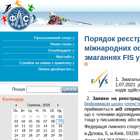
Порядок реєстра
Гірськолижний спорт
Лижні гонки
міжнародних о
Сноубординг
змаганнях FIS у
Фрістайл
Стрибки на лижах з трампліну
Лижне двоборство
1. Змагаль
1.07.2021 
Пошук
кодів здій
2.
Заявки на реєстрац
Календар
(
інформація щодо членст
Серпень, 2026
приймаються
від спорт
Пн
Вт
Ср
Чт
Пт
Сб
Нд
що є членами відповідни
27
28
29
30
31
01
02
тощо у письмовому або ел
03
04
05
06
07
08
09
Федерація лижного спорт
10
11
12
13
14
15
16
17
18
19
20
21
22
23
в.Ділова, 5, м.Київ, 03150
24
25
26
27
28
29
30