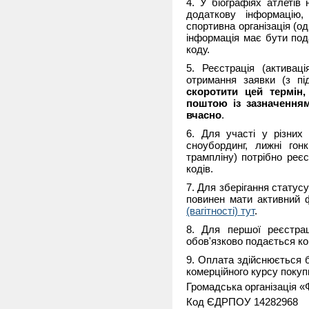
4. У біографіях атлетів 
додаткову інформацію,
спортивна організація (од
інформація має бути под
коду.
5. Реєстрація (активац
отримання заявки (з п
скоротити цей термін,
поштою із зазначенням
вчасно
.
6. Для участі у різних
сноубординг, лижні го
трампліну) потрібно реєс
кодів.
7. Для зберігання статусу 
повинен мати активний 
(вагітності) тут
.
8. Для першої реєстра
обов'язково подається ко
9. Оплата здійснюється 
комерційного курсу покуп
Громадська організація «
Код ЄДРПОУ 14282968