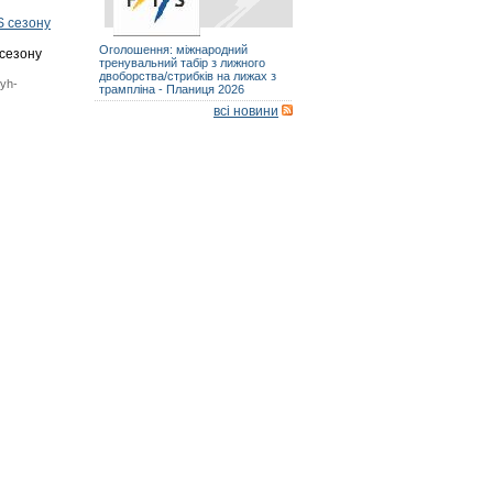
S сезону
Оголошення: міжнародний
 сезону
тренувальний табір з лижного
двоборства/стрибків на лижах з
nyh-
трампліна - Планиця 2026
всі новини