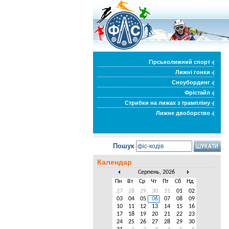
Гірськолижний спорт
Лижні гонки
Сноубординг
Фрістайл
Стрибки на лижах з трампліну
Лижне двоборство
Пошук
Календар
Серпень, 2026
Пн
Вт
Ср
Чт
Пт
Сб
Нд
27
28
29
30
31
01
02
03
04
05
06
07
08
09
10
11
12
13
14
15
16
17
18
19
20
21
22
23
24
25
26
27
28
29
30