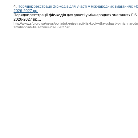
4.
Порядок реєстрації фіс-кодів для участі у міжнародних змаганнях FI
2026-2027 рр.
Порядок реєстрації
фіс-кодів
для участі у міжнародних змаганнях FIS
2026-2027 рр....
http://www.sfu.org.ua/news/poriadok-reiestraciii-fis-kodiv-dlia-uchasti-u-mizhnarod
zmahanniah-fis-sezonu-2026-2027-rr