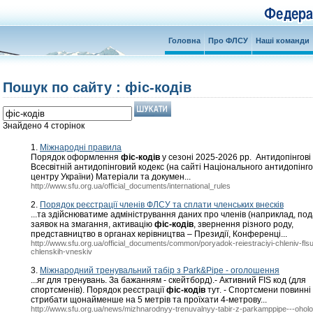
Головна
Про ФЛСУ
Наші команди
Пошук по сайту : фіс-кодів
Знайдено 4 сторінок
1.
Міжнародні правила
Порядок оформлення
фіс-кодів
у сезоні 2025-2026 рр. Антидопінгові
Всесвітній антидопінговий кодекс (на сайті Національного антидопінг
центру України) Матеріали та докумен...
http://www.sfu.org.ua/official_documents/international_rules
2.
Порядок реєстрації членів ФЛСУ та сплати членських внесків
...та здійснюватиме адміністрування даних про членів (наприклад, по
заявок на змагання, активацію
фіс-кодів
, звернення різного роду,
представництво в органах керівництва – Президії, Конференці...
http://www.sfu.org.ua/official_documents/common/poryadok-reiestraciyi-chleniv-flsu-
chlenskih-vneskiv
3.
Міжнародний тренувальний табір з Park&Pipe - оголошення
...яг для тренувань. За бажанням - скейтборд).- Активний FIS код (для
спортсменів). Порядок реєстрації
фіс-кодів
тут. - Спортсмени повинні
стрибати щонайменше на 5 метрів та проїхати 4-метрову...
http://www.sfu.org.ua/news/mizhnarodnyy-trenuvalnyy-tabir-z-parkamppipe---ohol