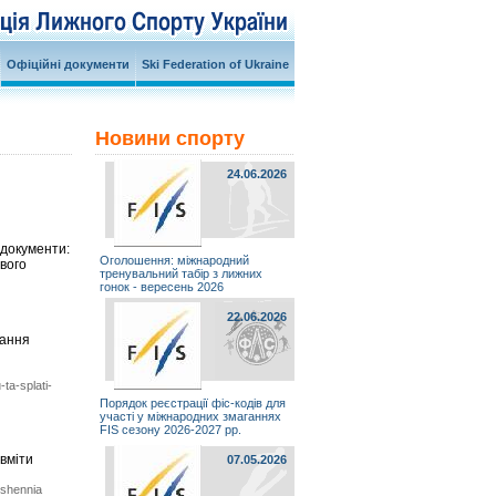
Офіційні документи
Ski Federation of Ukraine
Новини спорту
24.06.2026
 документи:
Оголошення: міжнародний
ового
тренувальний табір з лижних
гонок - вересень 2026
22.06.2026
дання
ta-splati-
Порядок реєстрації фіс-кодів для
участі у міжнародних змаганнях
FIS сезону 2026-2027 рр.
 вміти
07.05.2026
oshennia