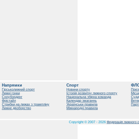
Напрямки
Спорт
ФЛ
Гірськолижний спорт
Новини спорту
През
Лижні гонки
Історія розвитку лижного спорту
Місц
Сноубординг
Національна збірна команда
Судд
Фрістайл
Календар змаганнь
Вете
Стрибки на лижах з трампліну
Українськи правила
Парт
Лижне двоборство
Міжнародні правила
Copyright © 2007 - 2026
Федерація лижного с