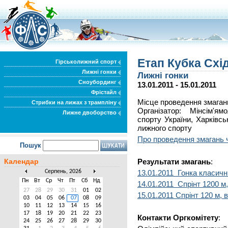
Етап Кубка Схі
Гірськолижний спорт
Лижні гонки
Лижні гонки
Сноубординг
13.01.2011 - 15.01.2011
Фрістайл
Місце проведення змаганн
Стрибки на лижах з трампліну
Організатор: Мінсім'я
Лижне двоборство
спорту України, Харківс
лижного спорту
Про проведення змагань ч
Пошук
Календар
Результати змагань
:
Серпень, 2026
13.01.2011 Гонка класични
Пн
Вт
Ср
Чт
Пт
Сб
Нд
14.01.2011 Спрінт 1200 м,
27
28
29
30
31
01
02
15.01.2011 Спрінт 120 м, 
03
04
05
06
07
08
09
10
11
12
13
14
15
16
17
18
19
20
21
22
23
Контакти Оргкомітету
:
24
25
26
27
28
29
30