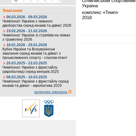
Олімпійський спорт
31
1
2
3
4
5
6
Україна
Змагання
комплекс «Темп»
06.03.2026 - 09.03.2026
2018
Чемпіонат України з лижного
Ema
двоборства серед юнаків та дівчат 2026
19.02.2026 - 21.02.2026
Чемпіонат України зі стрибків на лижах
з трампліну 2026
18.01.2026 - 20.01.2026
Кубок України та Всеукраїнські
змагання серед юнаків та дівчат з
гірськолижного спорту - слалом-гігант
20.03.2025 - 22.03.2025
Чемпіонат України з фристайлу
(акробатика) серед юніорів 2025
08.03.2025 - 10.03.2025
Чемпіонат України з фристайлу серед
юнаків та дівчат - акробатика 2025
календар змаганнь