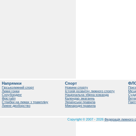
Напрямки
Спорт
ФЛ
Гірськолижний спорт
Новини спорту
През
Лижні гонки
Історія розвитку лижного спорту
Місц
Сноубординг
Національна збірна команда
Судд
Фрістайл
Календар змаганнь
Вете
Стрибки на лижах з трампліну
Українськи правила
Парт
Лижне двоборство
Міжнародні правила
Copyright © 2007 - 2026
Федерація лижного с