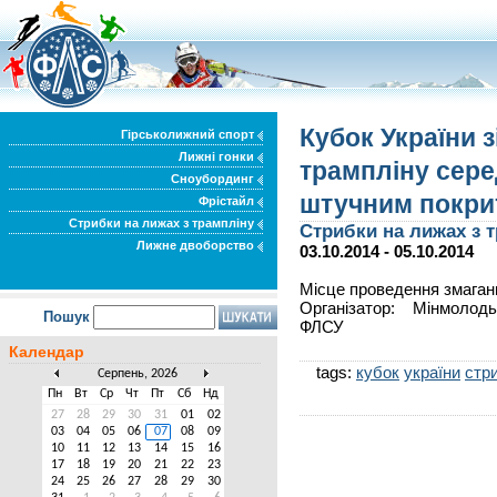
Кубок України з
Гірськолижний спорт
Лижні гонки
трампліну сере
Сноубординг
штучним покри
Фрістайл
Стрибки на лижах з трампліну
Стрибки на лижах з 
Лижне двоборство
03.10.2014 - 05.10.2014
Місце проведення змаганн
Організатор: Мінмолод
Пошук
ФЛСУ
Календар
tags:
кубок
україни
стри
Серпень, 2026
Пн
Вт
Ср
Чт
Пт
Сб
Нд
27
28
29
30
31
01
02
03
04
05
06
07
08
09
10
11
12
13
14
15
16
17
18
19
20
21
22
23
24
25
26
27
28
29
30