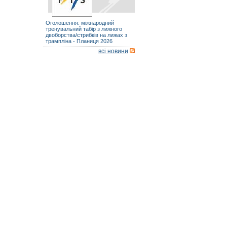
Оголошення: міжнародний
тренувальний табір з лижного
двоборства/стрибків на лижах з
трампліна - Планиця 2026
всі новини