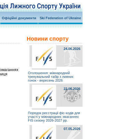
Офіційні документи
Ski Federation of Ukraine
Новини спорту
24.06.2026
 змаганнях
Оголошення: міжнародний
ниця
тренувальний табір з лижних
гонок - вересень 2026
22.06.2026
Порядок реєстрації фіс-кодів для
участі у міжнародних змаганнях
FIS сезону 2026-2027 рр.
07.05.2026