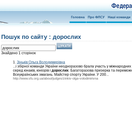
Головна
Про ФЛСУ
Наші команди
Пошук по сайту : дорослих
Знайдено 1 сторінок
1.
Зіньків Ольга Володимирівна
...і збірної команди України неодноразово брала участь у міжнародних
серед юнаків, юніорів і
дорослих
. Багаторазова призерка та перемож
Всеукраїнських змагань. Майстер спорту України. У 200...
http://www.sfu.org.ua/about/judges/zinkiv-olga-volodimirivna