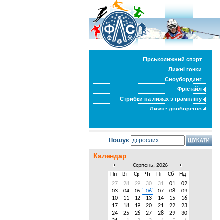
Гірськолижний спорт
Лижні гонки
Сноубординг
Фрістайл
Стрибки на лижах з трампліну
Лижне двоборство
Пошук
Календар
Серпень, 2026
Пн
Вт
Ср
Чт
Пт
Сб
Нд
27
28
29
30
31
01
02
03
04
05
06
07
08
09
10
11
12
13
14
15
16
17
18
19
20
21
22
23
24
25
26
27
28
29
30