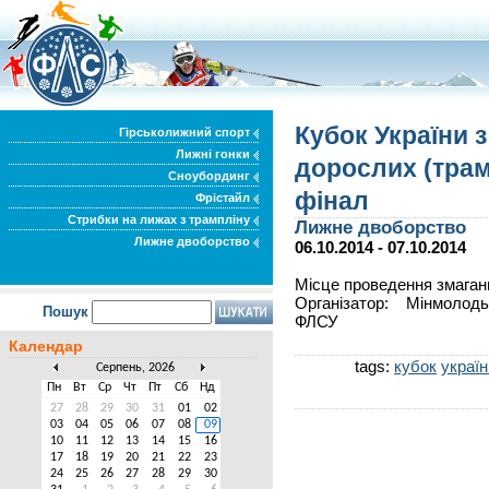
Кубок України 
Гірськолижний спорт
Лижні гонки
дорослих (трам
Сноубординг
фінал
Фрістайл
Стрибки на лижах з трампліну
Лижне двоборство
Лижне двоборство
06.10.2014 - 07.10.2014
Місце проведення змаганн
Організатор: Мінмолод
Пошук
ФЛСУ
Календар
tags:
кубок
україн
Серпень, 2026
Пн
Вт
Ср
Чт
Пт
Сб
Нд
27
28
29
30
31
01
02
03
04
05
06
07
08
09
10
11
12
13
14
15
16
17
18
19
20
21
22
23
24
25
26
27
28
29
30