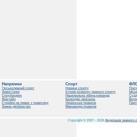
Напрямки
Спорт
ФЛ
Гірськолижний спорт
Новини спорту
През
Лижні гонки
Історія розвитку лижного спорту
Місц
Сноубординг
Національна збірна команда
Судд
Фрістайл
Календар змаганнь
Вете
Стрибки на лижах з трампліну
Українськи правила
Парт
Лижне двоборство
Міжнародні правила
Copyright © 2007 - 2026
Федерація лижного с