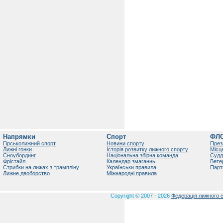
Напрямки
Спорт
ФЛ
Гірськолижний спорт
Новини спорту
През
Лижні гонки
Історія розвитку лижного спорту
Місц
Сноубординг
Національна збірна команда
Судд
Фрістайл
Календар змаганнь
Вете
Стрибки на лижах з трампліну
Українськи правила
Парт
Лижне двоборство
Міжнародні правила
Copyright © 2007 - 2026
Федерація лижного с