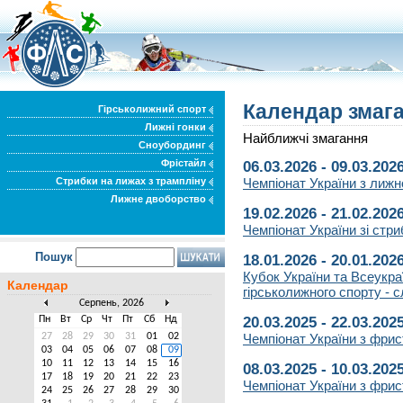
Календар змаг
Гірськолижний спорт
Лижні гонки
Найближчі змагання
Сноубординг
Фрістайл
06.03.2026 - 09.03.202
Стрибки на лижах з трампліну
Чемпіонат України з лижн
Лижне двоборство
19.02.2026 - 21.02.202
Чемпіонат України зі стри
Пошук
18.01.2026 - 20.01.202
Кубок України та Всеукраї
Календар
гірськолижного спорту - с
Серпень, 2026
Пн
Вт
Ср
Чт
Пт
Сб
Нд
20.03.2025 - 22.03.202
27
28
29
30
31
01
02
Чемпіонат України з фрис
03
04
05
06
07
08
09
10
11
12
13
14
15
16
08.03.2025 - 10.03.202
17
18
19
20
21
22
23
Чемпіонат України з фрис
24
25
26
27
28
29
30