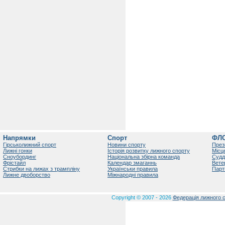
Напрямки
Спорт
ФЛ
Гірськолижний спорт
Новини спорту
През
Лижні гонки
Історія розвитку лижного спорту
Місц
Сноубординг
Національна збірна команда
Судд
Фрістайл
Календар змаганнь
Вете
Стрибки на лижах з трампліну
Українськи правила
Парт
Лижне двоборство
Міжнародні правила
Copyright © 2007 - 2026
Федерація лижного с