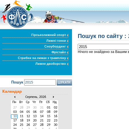
Пошук по сайту : 
Гірськолижний спорт
Лижні гонки
Сноубординг
Нічого не знайдено за Вашим 
Фрістайл
Стрибки на лижах з трампліну
Лижне двоборство
Пошук
Календар
Серпень, 2026
Пн
Вт
Ср
Чт
Пт
Сб
Нд
27
28
29
30
31
01
02
03
04
05
06
07
08
09
10
11
12
13
14
15
16
17
18
19
20
21
22
23
24
25
26
27
28
29
30