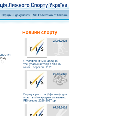
Офіційні документи
Ski Federation of Ukraine
Новини спорту
24.06.2026
 спорту»
ькому
Оголошення: міжнародний
)...
тренувальний табір з лижних
гонок - вересень 2026
22.06.2026
Порядок реєстрації фіс-кодів для
участі у міжнародних змаганнях
FIS сезону 2026-2027 рр.
07.05.2026