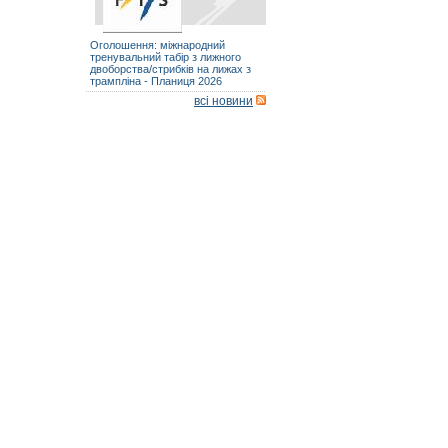
Оголошення: міжнародний
тренувальний табір з лижного
двоборства/стрибків на лижах з
трампліна - Планиця 2026
всі новини