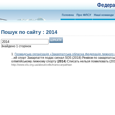
Головна
Про ФЛСУ
Наші команди
Пошук по сайту : 2014
Знайдено 1 сторінок
1.
Громадська організація «Закарпатська обласна федерація лижного
...ий спорт Закарпаття подає сигнал SOS (2018) Реквієм по закарпатс
олімпійському лижному спорту (
2014
) Списать нельзя помиловать (2013
http://www.sfu.org.ua/about/cells/transcarpathian