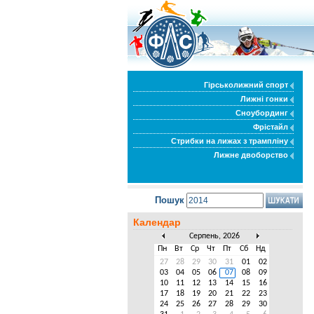
Гірськолижний спорт
Лижні гонки
Сноубординг
Фрістайл
Стрибки на лижах з трампліну
Лижне двоборство
Пошук
Календар
Серпень, 2026
Пн
Вт
Ср
Чт
Пт
Сб
Нд
27
28
29
30
31
01
02
03
04
05
06
07
08
09
10
11
12
13
14
15
16
17
18
19
20
21
22
23
24
25
26
27
28
29
30