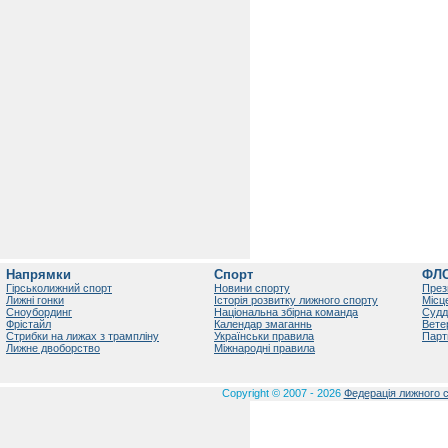
Напрямки
Спорт
ФЛ
Гірськолижний спорт
Новини спорту
През
Лижні гонки
Історія розвитку лижного спорту
Місц
Сноубординг
Національна збірна команда
Судд
Фрістайл
Календар змаганнь
Вете
Стрибки на лижах з трампліну
Українськи правила
Парт
Лижне двоборство
Міжнародні правила
Copyright © 2007 - 2026
Федерація лижного с