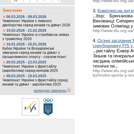
31
1
2
3
4
5
6
http://www.sfu.org.ua/
Змагання
3.
Комплексна дитя
...bsp; Брюханова 
06.03.2026 - 09.03.2026
Вихованці: Сипаре
Чемпіонат України з лижного
двоборства серед юнаків та дівчат 2026
зимових Олімпіад у С
19.02.2026 - 21.02.2026
http://www.sfu.org.ua
Чемпіонат України зі стрибків на лижах
з трампліну 2026
4.
Осінні засідання
18.01.2026 - 20.01.2026
сноубордингу FIS у
Кубок України та Всеукраїнські
...ристайлу Енвер А
змагання серед юнаків та дівчат з
Зіньків та генерал
гірськолижного спорту - слалом-гігант
засідань олімпійсь
20.03.2025 - 22.03.2025
технічні пи...
Чемпіонат України з фристайлу
(акробатика) серед юніорів 2025
http://www.sfu.org.ua
lyzhnoho-sportu-y-sn
08.03.2025 - 10.03.2025
Чемпіонат України з фристайлу серед
юнаків та дівчат - акробатика 2025
календар змаганнь