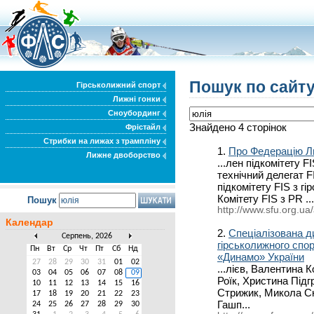
Пошук по сайту
Гірськолижний спорт
Лижні гонки
Сноубординг
Знайдено 4 сторінок
Фрістайл
Стрибки на лижах з трампліну
1.
Про Федерацію Л
Лижне двоборство
...лен підкомітету F
технічний делегат F
підкомітету FIS з г
Комітету FIS з PR ...
Пошук
http://www.sfu.org.ua
Календар
2.
Спеціалізована д
Серпень, 2026
гірськолижного спор
Пн
Вт
Ср
Чт
Пт
Сб
Нд
«Динамо» України
27
28
29
30
31
01
02
...лієв, Валентина 
03
04
05
06
07
08
09
Роїк, Христина Під
10
11
12
13
14
15
16
Стрижик, Микола Ск
17
18
19
20
21
22
23
Гашп...
24
25
26
27
28
29
30