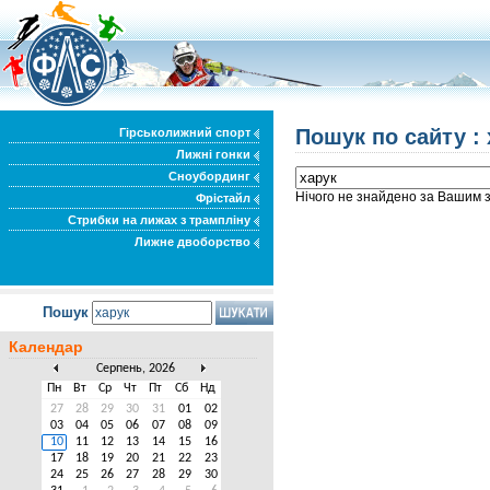
Пошук по сайту : 
Гірськолижний спорт
Лижні гонки
Сноубординг
Нічого не знайдено за Вашим 
Фрістайл
Стрибки на лижах з трампліну
Лижне двоборство
Пошук
Календар
Серпень, 2026
Пн
Вт
Ср
Чт
Пт
Сб
Нд
27
28
29
30
31
01
02
03
04
05
06
07
08
09
10
11
12
13
14
15
16
17
18
19
20
21
22
23
24
25
26
27
28
29
30