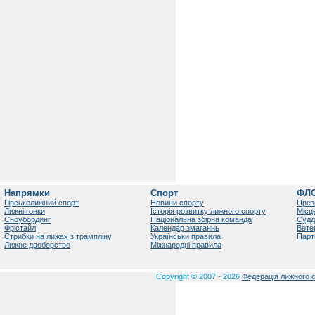
Напрямки
Спорт
ФЛ
Гірськолижний спорт
Новини спорту
През
Лижні гонки
Історія розвитку лижного спорту
Місц
Сноубординг
Національна збірна команда
Судд
Фрістайл
Календар змаганнь
Вете
Стрибки на лижах з трампліну
Українськи правила
Парт
Лижне двоборство
Міжнародні правила
Copyright © 2007 - 2026
Федерація лижного с