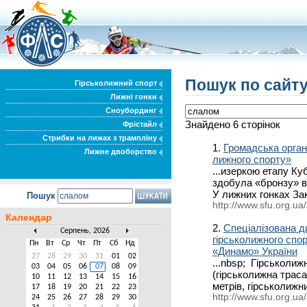
Пошук по сайту
Гірськолижний спорт
Лижні гонки
Сноубординг
Знайдено 6 сторінок
Фрістайл
Стрибки на лижах з трампліну
1.
Громадська орган
Лижне двоборство
лижного спорту»
...изеркою етапу Ку
здобула «бронзу» 
У лижних гонках Зак
Пошук
http://www.sfu.org.ua
Календар
2.
Спеціалізована д
Серпень, 2026
гірськолижного спор
Пн
Вт
Ср
Чт
Пт
Сб
Нд
«Динамо» України
27
28
29
30
31
01
02
...nbsp; Гірськолиж
03
04
05
06
07
08
09
(гірськолижна трас
10
11
12
13
14
15
16
метрів, гірськолижн
17
18
19
20
21
22
23
http://www.sfu.org.ua/
24
25
26
27
28
29
30