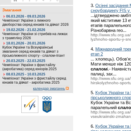
31
1
2
3
4
5
6
3.
Осінні засідання
Змагання
сноубордингу FIS у
...ідтверджено амбі
06.03.2026 - 09.03.2026
який міститиме 13 
Чемпіонат України з лижного
двоборства серед юнаків та дівчат 2026
етапів паралельног
19.02.2026 - 21.02.2026
Різнобарвна гео...
Чемпіонат України зі стрибків на лижах
http://www.sfu.org.ua
з трампліну 2026
lyzhnoho-sportu-y-sn
18.01.2026 - 20.01.2026
Кубок України та Всеукраїнські
4.
Міжнародний трен
змагання серед юнаків та дівчат з
етап 2
гірськолижного спорту - слалом-гігант
... хлопець). Обов'
20.03.2025 - 22.03.2025
Мати менше ніж 120
Чемпіонат України з фристайлу
слалом
і.- Наявніс
(акробатика) серед юніорів 2025
палиці, зах...
08.03.2025 - 10.03.2025
Чемпіонат України з фристайлу серед
http://www.sfu.org.ua
юнаків та дівчат - акробатика 2025
hirskolyzhnoho-sport
календар змаганнь
5.
Кубок України та 
гірськолижного спо
Кубок України та Вс
паралельний
слал
http://www.sfu.org.ua
vseukraiinski-zmahann
6.
Кубок України та 