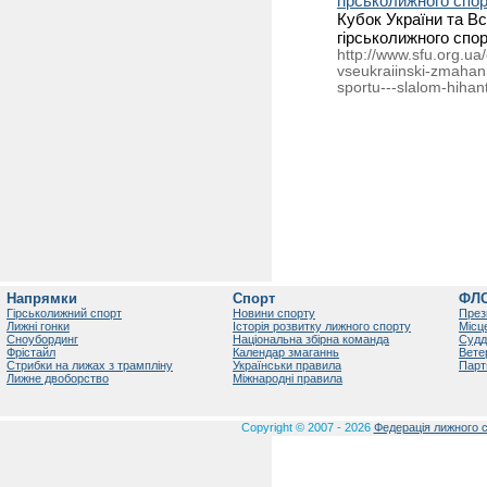
гірськолижного спор
Кубок України та Вс
гірськолижного спор
http://www.sfu.org.ua
vseukraiinski-zmahann
sportu---slalom-hihan
Напрямки
Спорт
ФЛ
Гірськолижний спорт
Новини спорту
През
Лижні гонки
Історія розвитку лижного спорту
Місц
Сноубординг
Національна збірна команда
Судд
Фрістайл
Календар змаганнь
Вете
Стрибки на лижах з трампліну
Українськи правила
Парт
Лижне двоборство
Міжнародні правила
Copyright © 2007 - 2026
Федерація лижного с