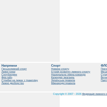
Напрямки
Спорт
ФЛ
Гірськолижний спорт
Новини спорту
През
Лижні гонки
Історія розвитку лижного спорту
Місц
Сноубординг
Національна збірна команда
Судд
Фрістайл
Календар змаганнь
Вете
Стрибки на лижах з трампліну
Українськи правила
Парт
Лижне двоборство
Міжнародні правила
Copyright © 2007 - 2026
Федерація лижного с