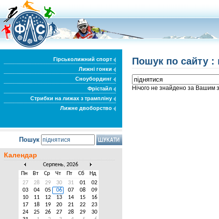
Пошук по сайту :
Гірськолижний спорт
Лижні гонки
Сноубординг
Нічого не знайдено за Вашим 
Фрістайл
Стрибки на лижах з трампліну
Лижне двоборство
Пошук
Календар
Серпень, 2026
Пн
Вт
Ср
Чт
Пт
Сб
Нд
27
28
29
30
31
01
02
03
04
05
06
07
08
09
10
11
12
13
14
15
16
17
18
19
20
21
22
23
24
25
26
27
28
29
30