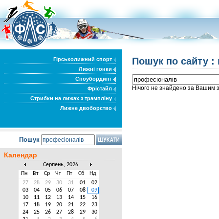
Пошук по сайту :
Гірськолижний спорт
Лижні гонки
Сноубординг
Нічого не знайдено за Вашим 
Фрістайл
Стрибки на лижах з трампліну
Лижне двоборство
Пошук
Календар
Серпень, 2026
Пн
Вт
Ср
Чт
Пт
Сб
Нд
27
28
29
30
31
01
02
03
04
05
06
07
08
09
10
11
12
13
14
15
16
17
18
19
20
21
22
23
24
25
26
27
28
29
30