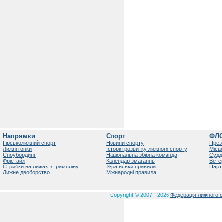
Напрямки
Спорт
ФЛ
Гірськолижний спорт
Новини спорту
През
Лижні гонки
Історія розвитку лижного спорту
Місц
Сноубординг
Національна збірна команда
Судд
Фрістайл
Календар змаганнь
Вете
Стрибки на лижах з трампліну
Українськи правила
Парт
Лижне двоборство
Міжнародні правила
Copyright © 2007 - 2026
Федерація лижного с