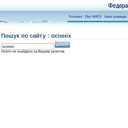
Головна
Про ФЛСУ
Наші команди
Пошук по сайту : осінніх
Нічого не знайдено за Вашим запитом