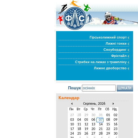
Гірськолижний спорт
Лижні гонки
Сноубординг
Фрістайл
Стрибки на лижах з трампліну
Лижне двоборство
Пошук
Календар
Серпень, 2026
Пн
Вт
Ср
Чт
Пт
Сб
Нд
27
28
29
30
31
01
02
03
04
05
06
07
08
09
10
11
12
13
14
15
16
17
18
19
20
21
22
23
24
25
26
27
28
29
30