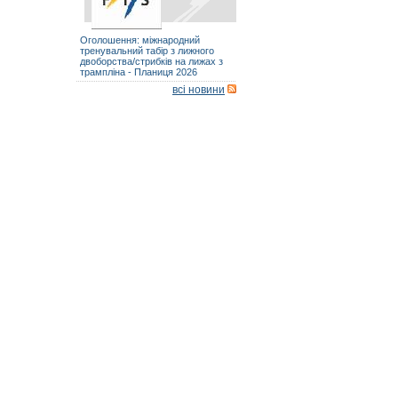
Оголошення: міжнародний
тренувальний табір з лижного
двоборства/стрибків на лижах з
трампліна - Планиця 2026
всі новини