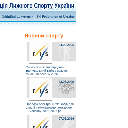
Офіційні документи
Ski Federation of Ukraine
Новини спорту
24.06.2026
Оголошення: міжнародний
тренувальний табір з лижних
гонок - вересень 2026
22.06.2026
Порядок реєстрації фіс-кодів для
участі у міжнародних змаганнях
FIS сезону 2026-2027 рр.
07.05.2026