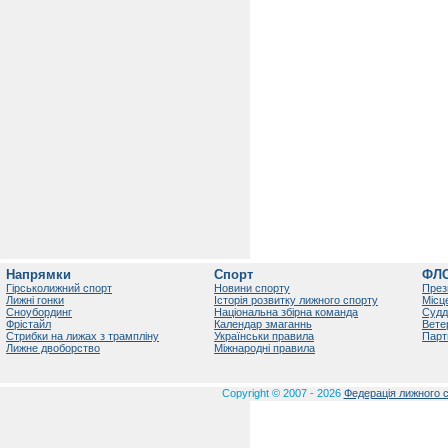
Напрямки
Спорт
ФЛ
Гірськолижний спорт
Новини спорту
През
Лижні гонки
Історія розвитку лижного спорту
Місц
Сноубординг
Національна збірна команда
Судд
Фрістайл
Календар змаганнь
Вете
Стрибки на лижах з трампліну
Українськи правила
Парт
Лижне двоборство
Міжнародні правила
Copyright © 2007 - 2026
Федерація лижного с