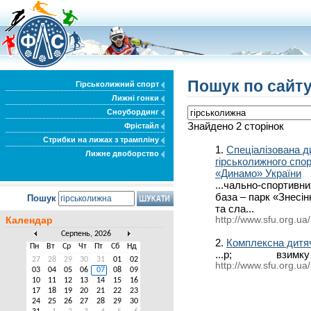
Пошук по сайту
Гірськолижний спорт
Лижні гонки
Сноубординг
Знайдено 2 сторінок
Фрістайл
Стрибки на лижах з трампліну
1.
Спеціалізована д
Лижне двоборство
гірськолижного спор
«Динамо» України
...чально-спорти
база – парк «Знесінн
Пошук
та сла...
Календар
http://www.sfu.org.ua/
Серпень, 2026
2.
Комплексна дитя
Пн
Вт
Ср
Чт
Пт
Сб
Нд
...p; взимк
27
28
29
30
31
01
02
http://www.sfu.org.ua
03
04
05
06
07
08
09
10
11
12
13
14
15
16
17
18
19
20
21
22
23
24
25
26
27
28
29
30