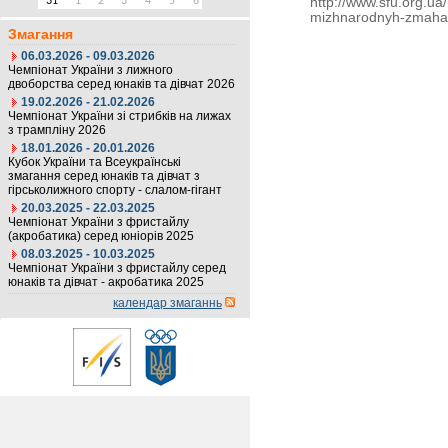
31
1
2
3
4
5
6
http://www.sfu.org.ua/
mizhnarodnyh-zmahan
Змагання
06.03.2026 - 09.03.2026
Чемпіонат України з лижного
двоборства серед юнаків та дівчат 2026
19.02.2026 - 21.02.2026
Чемпіонат України зі стрибків на лижах
з трампліну 2026
18.01.2026 - 20.01.2026
Кубок України та Всеукраїнські
змагання серед юнаків та дівчат з
гірськолижного спорту - слалом-гігант
20.03.2025 - 22.03.2025
Чемпіонат України з фристайлу
(акробатика) серед юніорів 2025
08.03.2025 - 10.03.2025
Чемпіонат України з фристайлу серед
юнаків та дівчат - акробатика 2025
календар змаганнь