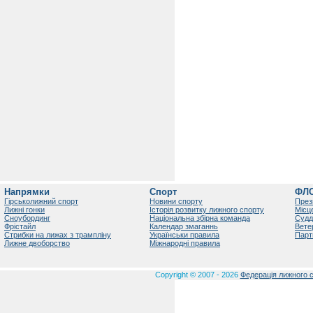
Напрямки
Спорт
ФЛ
Гірськолижний спорт
Новини спорту
През
Лижні гонки
Історія розвитку лижного спорту
Місц
Сноубординг
Національна збірна команда
Судд
Фрістайл
Календар змаганнь
Вете
Стрибки на лижах з трампліну
Українськи правила
Парт
Лижне двоборство
Міжнародні правила
Copyright © 2007 - 2026
Федерація лижного с