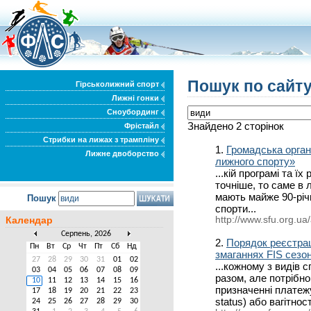
Пошук по сайту
Гірськолижний спорт
Лижні гонки
Сноубординг
Знайдено 2 сторінок
Фрістайл
Стрибки на лижах з трампліну
1.
Громадська орган
Лижне двоборство
лижного спорту»
...кій програмі та ї
точніше, то саме в
мають майже 90-річн
Пошук
спорти...
Календар
http://www.sfu.org.ua
Серпень, 2026
2.
Порядок реєстрац
Пн
Вт
Ср
Чт
Пт
Сб
Нд
змаганнях FIS сезон
27
28
29
30
31
01
02
...кожному з видів 
03
04
05
06
07
08
09
разом, але потрібно
10
11
12
13
14
15
16
призначенні платежу
17
18
19
20
21
22
23
status) або вагітност.
24
25
26
27
28
29
30