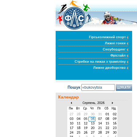
Гірськолижний спорт
Лижні гонки
Сноубординг
Фрістайл
Стрибки на лижах з трампліну
Лижне двоборство
Пошук
Календар
Серпень, 2026
Пн
Вт
Ср
Чт
Пт
Сб
Нд
27
28
29
30
31
01
02
03
04
05
06
07
08
09
10
11
12
13
14
15
16
17
18
19
20
21
22
23
24
25
26
27
28
29
30