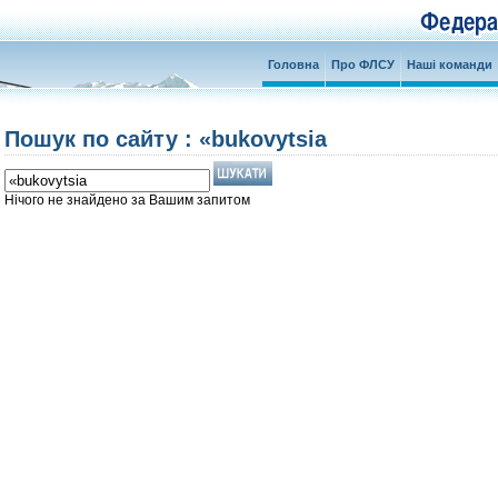
Головна
Про ФЛСУ
Наші команди
Пошук по сайту : «bukovytsia
Нічого не знайдено за Вашим запитом