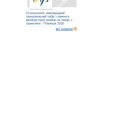
Оголошення: міжнародний
тренувальний табір з лижного
двоборства/стрибків на лижах з
трампліна - Планиця 2026
всі новини