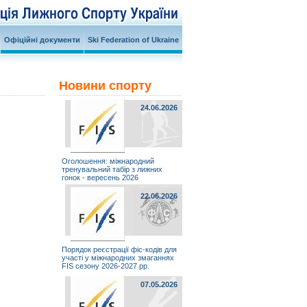
Офіційні документи
Ski Federation of Ukraine
Новини спорту
24.06.2026
Оголошення: міжнародний
тренувальний табір з лижних
гонок - вересень 2026
22.06.2026
Порядок реєстрації фіс-кодів для
участі у міжнародних змаганнях
FIS сезону 2026-2027 рр.
07.05.2026