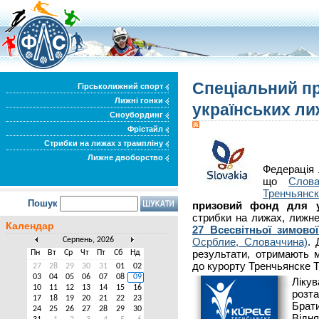
Спеціальний пр
Гірськолижний спорт
Лижні гонки
українських ли
Сноубординг
Фрістайл
Стрибки на лижах з трампліну
Лижне двоборство
Федерація 
що
Слов
Тренчьянс
Пошук
призовий фонд для ук
стрибки на лижах, лижне
Календар
27 Всесвітньої зимово
Серпень, 2026
Осрблие, Словаччина)
. 
результати, отримають м
Пн
Вт
Ср
Чт
Пт
Сб
Нд
до курорту Тренчьянске 
27
28
29
30
31
01
02
03
04
05
06
07
08
09
Ліку
10
11
12
13
14
15
16
розт
17
18
19
20
21
22
23
Брати
24
25
26
27
28
29
30
Відн