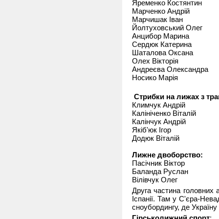
Яременко Костянтин
Марченко Андрій
Марчишак Іван
Йолтуховський Олег
Анцибор Марина
Сердюк Катерина
Шаталова Оксана
Олех Вікторія
Андреєва Олександра
Носико Марія
Стрибки на лижах з тра
Климчук Андрій
Калініченко Віталій
Калінчук Андрій
Якіб'юк Ігор
Додюк Віталій
Лижне двоборство:
Пасічник Віктор
Баланда Руслан
Вілівчук Олег
Друга частина головних 
Іспанії. Там у С'єра-Нева
сноубордингу, де Україн
Гірськолижний спорт
: