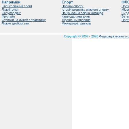
Напрямки
Спорт
ФЛ
Гірськолижний спорт
Новини спорту
През
Лижні гонки
Історія розвитку лижного спорту
Місц
Сноубординг
Національна збірна команда
Судд
Фрістайл
Календар змаганнь
Вете
Стрибки на лижах з трампліну
Українськи правила
Парт
Лижне двоборство
Міжнародні правила
Copyright © 2007 - 2026
Федерація лижного с