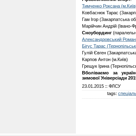
Тимченко Роксана (м.Київ
Ковбаснюк Тарас (Закарп
Гам Ігор (Закарпатська об
Марійчин Андрій (Івано-Ф
Сноубординг
(паралельн
Александровський Роман 
Бігус Тарас (Тернопільськ
Гулій Євген (Закарпатська
Карпов Антон (м.Київ)
Грещук Ірина (Тернопільс
Вболіваємо за україн
зимової Універсіади 201
23.01.2015
:: ФЛСУ
tags:
спеціал