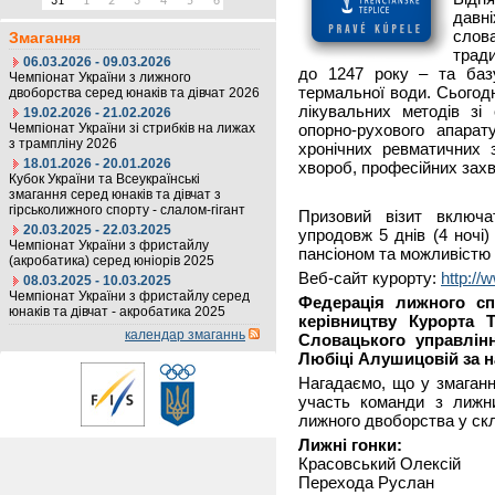
31
1
2
3
4
5
6
давн
слова
Змагання
трад
06.03.2026 - 09.03.2026
до 1247 року – та базу
Чемпіонат України з лижного
термальної води. Сьогод
двоборства серед юнаків та дівчат 2026
лікувальних методів зі
19.02.2026 - 21.02.2026
Чемпіонат України зі стрибків на лижах
опорно-рухового апарат
з трампліну 2026
хронічних ревматичних 
18.01.2026 - 20.01.2026
хвороб, професійних захв
Кубок України та Всеукраїнські
змагання серед юнаків та дівчат з
гірськолижного спорту - слалом-гігант
Призовий візит включа
20.03.2025 - 22.03.2025
упродовж 5 днів (4 ночі
Чемпіонат України з фристайлу
пансіоном та можливістю 
(акробатика) серед юніорів 2025
Веб-сайт курорту:
http://
08.03.2025 - 10.03.2025
Чемпіонат України з фристайлу серед
Федерація лижного сп
юнаків та дівчат - акробатика 2025
керівництву Курорта 
календар змаганнь
Словацького управлінн
Любіці Алушицовій за н
Нагадаємо, що у змаганн
участь команди з лижни
лижного двоборства у скл
Лижні гонки:
Красовський Олексій
Перехода Руслан