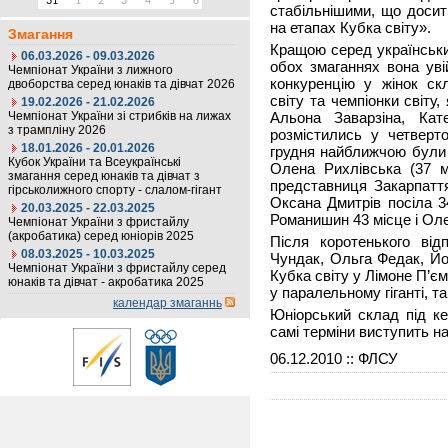
31
1
2
3
4
5
6
стабільнішими, що досит
на етапах Кубка світу».
Змагання
Кращою серед українськи
06.03.2026 - 09.03.2026
обох змаганнях вона уві
Чемпіонат України з лижного
конкуренцію у жінок ск
двоборства серед юнаків та дівчат 2026
світу та чемпіонки світу
19.02.2026 - 21.02.2026
Чемпіонат України зі стрибків на лижах
Альона Заварзіна, Кате
з трампліну 2026
розмістились у четверт
18.01.2026 - 20.01.2026
грудня найближчою були 
Кубок України та Всеукраїнські
Олена Рихлівська (37 м
змагання серед юнаків та дівчат з
представниця Закарпатт
гірськолижного спорту - слалом-гігант
Оксана Дмитрів посіла 3
20.03.2025 - 22.03.2025
Романишин 43 місце і Ол
Чемпіонат України з фристайлу
(акробатика) серед юніорів 2025
Після коротенького від
08.03.2025 - 10.03.2025
Чундак, Ольга Федак, Йо
Чемпіонат України з фристайлу серед
Кубка світу у Лімоне П’є
юнаків та дівчат - акробатика 2025
у паралельному гіганті, т
календар змаганнь
Юніорський склад під к
самі терміни виступить на
06.12.2010
:: ФЛСУ