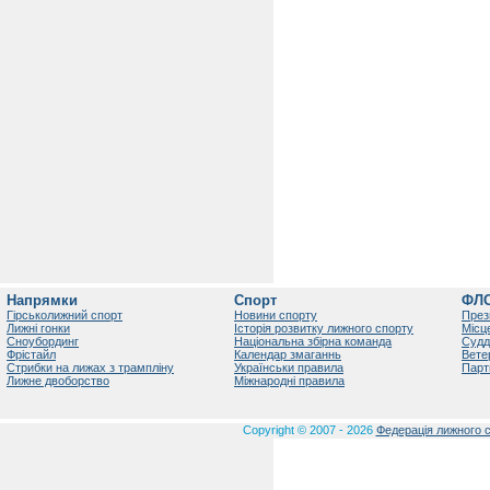
Напрямки
Спорт
ФЛ
Гірськолижний спорт
Новини спорту
През
Лижні гонки
Історія розвитку лижного спорту
Місц
Сноубординг
Національна збірна команда
Судд
Фрістайл
Календар змаганнь
Вете
Стрибки на лижах з трампліну
Українськи правила
Парт
Лижне двоборство
Міжнародні правила
Copyright © 2007 - 2026
Федерація лижного с