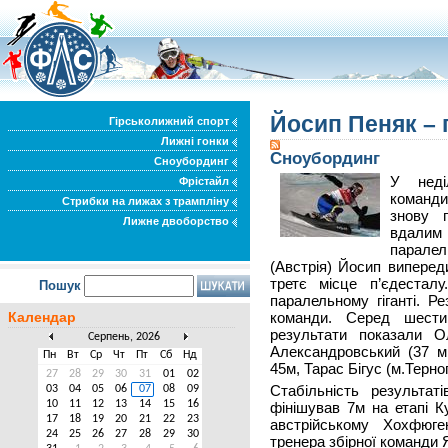
Йосип Пеняк – 
Гірськолижний спорт
Лижні гонки
Сноубординг
Сноубординг
У неді
Фрістайл
команд
Стрибки на лижах з трампліну
знову п
Лижне двоборство
вдалим 
парале
(Австрія) Йосип виперед
третє місце п’єдестал
Пошук
паралельному гіганті. Р
Календар
команди. Серед шести
результати показали О
Серпень, 2026
Александровський (37 м
Пн
Вт
Ср
Чт
Пт
Сб
Нд
45м, Тарас Бігус (м.Терно
27
28
29
30
31
01
02
Стабільність результа
03
04
05
06
07
08
09
10
11
12
13
14
15
16
фінішував 7м на етапі К
17
18
19
20
21
22
23
австрійському Хохфюге
24
25
26
27
28
29
30
тренера збірної команди