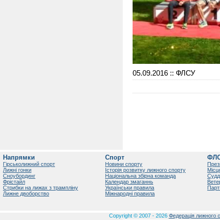
05.09.2016
:: ФЛСУ
Напрямки
Спорт
ФЛ
Гірськолижний спорт
Новини спорту
През
Лижні гонки
Історія розвитку лижного спорту
Місц
Сноубординг
Національна збірна команда
Судд
Фрістайл
Календар змаганнь
Вете
Стрибки на лижах з трампліну
Українськи правила
Парт
Лижне двоборство
Міжнародні правила
Copyright © 2007 - 2026
Федерація лижного с