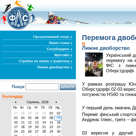
Перемога двоб
Гірськолижний спорт
Лижні гонки
Лижне двоборство
Сноубординг
Український 
Фрістайл
перемогу на 
Стрибки на лижах з трампліну
ФІС з лижн
Лижне двоборство
Оберстдорфі.
У рамках розіграшу Юн
Пошук
Оберстдорфі 02-03 верес
потужністю HS60 та гонка
Календар
Серпень, 2026
У перший день змагань Дм
Пн
Вт
Ср
Чт
Пт
Сб
Нд
27
28
29
30
31
01
02
Переміг фінський спортс
03
04
05
06
07
08
09
Андреас Ілвес, третє – фін
10
11
12
13
14
15
16
17
18
19
20
21
22
23
24
25
26
27
28
29
30
03 вересня у другий