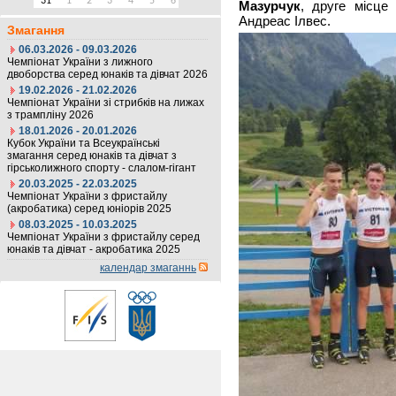
31
1
2
3
4
5
6
Мазурчук
, друге місце 
Андреас Ілвес.
Змагання
06.03.2026 - 09.03.2026
Чемпіонат України з лижного
двоборства серед юнаків та дівчат 2026
19.02.2026 - 21.02.2026
Чемпіонат України зі стрибків на лижах
з трампліну 2026
18.01.2026 - 20.01.2026
Кубок України та Всеукраїнські
змагання серед юнаків та дівчат з
гірськолижного спорту - слалом-гігант
20.03.2025 - 22.03.2025
Чемпіонат України з фристайлу
(акробатика) серед юніорів 2025
08.03.2025 - 10.03.2025
Чемпіонат України з фристайлу серед
юнаків та дівчат - акробатика 2025
календар змаганнь