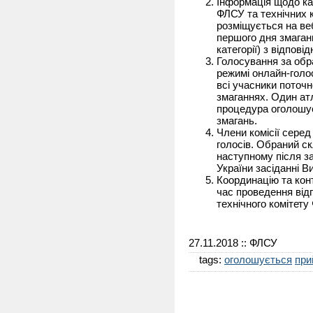
Інформація щодо ка
ФЛСУ та технічних к
розміщується на веб
першого дня змагань
категорії) з відпові
Голосування за обр
режимі онлайн-голо
всі учасники поточн
змаганнях. Один атл
процедура оголошу
змагань.
Члени комісії сере
голосів. Обраний ск
наступному після з
України засіданні 
Координацію та конт
час проведення від
технічного комітету
27.11.2018
:: ФЛСУ
tags:
оголошується
при