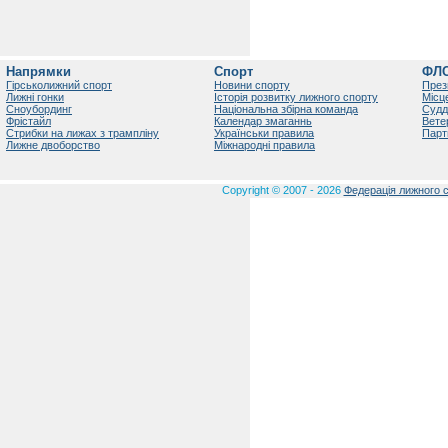
Напрямки
Спорт
ФЛ
Гірськолижний спорт
Новини спорту
През
Лижні гонки
Історія розвитку лижного спорту
Місц
Сноубординг
Національна збірна команда
Судд
Фрістайл
Календар змаганнь
Вете
Стрибки на лижах з трампліну
Українськи правила
Парт
Лижне двоборство
Міжнародні правила
Copyright © 2007 - 2026
Федерація лижного с