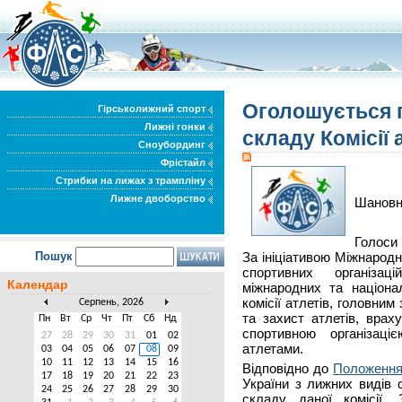
Оголошується 
Гірськолижний спорт
Лижні гонки
складу Комісії
Сноубординг
Фрістайл
Стрибки на лижах з трампліну
Лижне двоборство
Шановні
Голоси 
Пошук
За ініціативою Міжнародно
спортивних організаці
Календар
міжнародних та націона
комісії атлетів, головни
Серпень, 2026
та захист атлетів, врах
Пн
Вт
Ср
Чт
Пт
Сб
Нд
спортивною організаці
27
28
29
30
31
01
02
атлетами.
03
04
05
06
07
08
09
10
11
12
13
14
15
16
Відповідно до
Положення
17
18
19
20
21
22
23
України з лижних видів 
24
25
26
27
28
29
30
складу даної комісії.