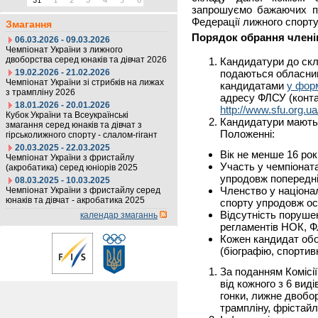
31
1
2
3
4
5
6
запрошуємо бажаючих по
Федерації лижного спорту
Змагання
Порядок обрання членів
06.03.2026 - 09.03.2026
Чемпіонат України з лижного
двоборства серед юнаків та дівчат 2026
Кандидатури до скла
19.02.2026 - 21.02.2026
подаються обласни
Чемпіонат України зі стрибків на лижах
кандидатами
у фор
з трампліну 2026
адресу ФЛСУ (конта
18.01.2026 - 20.01.2026
http://www.sfu.org.u
Кубок України та Всеукраїнські
Кандидатури мають 
змагання серед юнаків та дівчат з
Положенні:
гірськолижного спорту - слалом-гігант
20.03.2025 - 22.03.2025
Вік не менше 16 рок
Чемпіонат України з фристайлу
Участь у чемпіоната
(акробатика) серед юніорів 2025
упродовж попередні
08.03.2025 - 10.03.2025
Членство у націонал
Чемпіонат України з фристайлу серед
юнаків та дівчат - акробатика 2025
спорту упродовж ост
Відсутність поруше
календар змаганнь
регламентів НОК, Ф
Кожен кандидат обо
(біографію, спортив
За поданням Комісі
від кожного з 6 вид
гонки, лижне двобор
трампліну, фрістайл