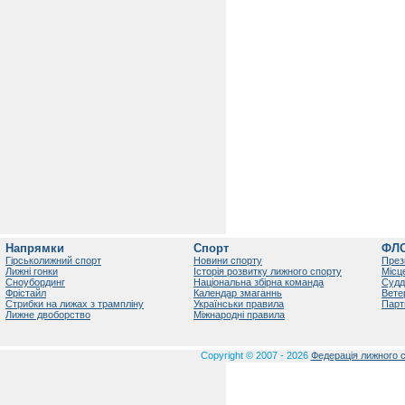
Напрямки
Спорт
ФЛ
Гірськолижний спорт
Новини спорту
През
Лижні гонки
Історія розвитку лижного спорту
Місц
Сноубординг
Національна збірна команда
Судд
Фрістайл
Календар змаганнь
Вете
Стрибки на лижах з трампліну
Українськи правила
Парт
Лижне двоборство
Міжнародні правила
Copyright © 2007 - 2026
Федерація лижного с