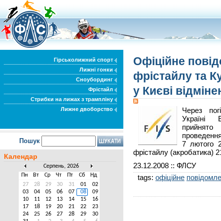
Офіційне повід
Гірськолижний спорт
Лижні гонки
фрістайлу та К
Сноубординг
у Києві відміне
Фрістайл
Стрибки на лижах з трампліну
Лижне двоборство
Через пог
Україні 
прийнято
проведення
Пошук
7 лютого 2
фрістайлу (акробатика) 2
Календар
23.12.2008
:: ФЛСУ
Серпень, 2026
Пн
Вт
Ср
Чт
Пт
Сб
Нд
tags:
офіційне
повідомл
27
28
29
30
31
01
02
03
04
05
06
07
08
09
10
11
12
13
14
15
16
17
18
19
20
21
22
23
24
25
26
27
28
29
30