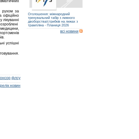
авматичних
я рухом за
Оголошення: міжнародний
а офіційно
тренувальний табір з лижного
 лікуванні
двоборства/стрибків на лижах з
розроблені
трампліна - Планиця 2026
медицини,
всі новини
спортсменів
ів.
ьні успішні
говування.
понсор
флсу
релік новин