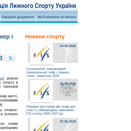
Офіційні документи
Ski Federation of Ukraine
нер і
Новини спорту
24.06.2026
Оголошення: міжнародний
тренувальний табір з лижних
гонок - вересень 2026
ції
уклали
о спорту в
22.06.2026
і тренерів
ому житті,
проблемами
у.
Порядок реєстрації фіс-кодів для
нь опорно-
участі у міжнародних змаганнях
FIS сезону 2026-2027 рр.
та успішно
07.05.2026
сні схеми
жхребцевих