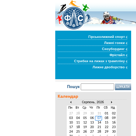
Гірськолижний спорт
Лижні гонки
Сноубординг
Фрістайл
Стрибки на лижах з трампліну
Лижне двоборство
Пошук
Календар
Серпень, 2026
Пн
Вт
Ср
Чт
Пт
Сб
Нд
27
28
29
30
31
01
02
03
04
05
06
07
08
09
10
11
12
13
14
15
16
17
18
19
20
21
22
23
24
25
26
27
28
29
30