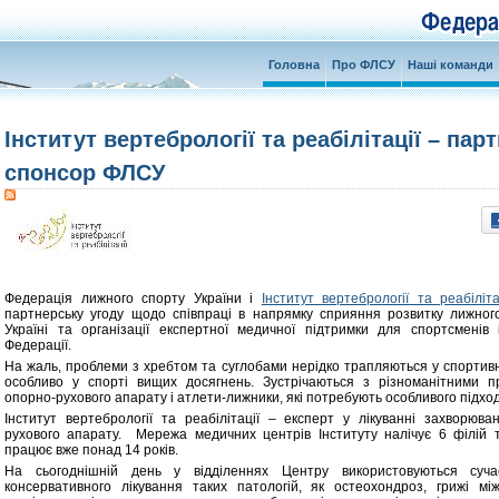
Головна
Про ФЛСУ
Наші команди
Інститут вертебрології та реабілітації – парт
спонсор ФЛСУ
Федерація лижного спорту України і
Інститут вертебрології та реабіліта
партнерську угоду щодо співпраці в напрямку сприяння розвитку лижног
Україні та організації експертної медичної підтримки для спортсменів 
Федерації.
На жаль, проблеми з хребтом та суглобами нерідко трапляються у спортивн
особливо у спорті вищих досягнень. Зустрічаються з різноманітними 
опорно-рухового апарату і атлети-лижники, які потребують особливого підход
Інститут вертебрології та реабілітації – експерт у лікуванні захворюва
рухового апарату. Мережа медичних центрів Інституту налічує 6 філій 
працює вже понад 14 років.
На сьогоднішній день у відділеннях Центру використовуються суча
консервативного лікування таких патологій, як остеохондроз, грижі мі