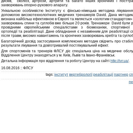
дисків, сколіоз, артрози, артрити та багато інших хронічних і посттр
захворювань опорно-рухового апарату.
Унікальною особливістю Інституту є фінсько-німецька методика лікуванн
допомогою високотехнологічних медичних тренажерів David. Дана методик
визнана найбільш ефективною в Європі та являється «золотим стандартом» у
захворювань спини та суглобів вже більше 20 років. Тренажери David були 
провідними європейськими спеціалістами з біомеханіки, спортивної 
ортопедії та реабілітації. Дане обладнання є незамінним для реабілітації 
після травм, високих навантажень та хронічних захворювань хребта та суглоб
Багаторічний досвід застосування комплексних методик свідчить про стабіл
результати лікування та довготривалий постлікувальний ефект.
Для спортсменів та тренерів ФЛСУ діє спеціальна ціна на медичне обслу
Відділення Центру знаходяться у м. Київ, Львів та Івано-Франківськ.
Детальна інформація про відділення та роботу Центру на сайті
http://ivr.ua/
.
16.08.2016
:: ФЛСУ
tags:
інститут
вертебрології
реабілітації
партнер
с
пе