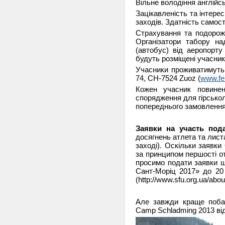
Вільне володіння англійс
Зацікавленість та інтере
заходів. Здатність самос
Страхування та подорож
Організатори табору н
(автобус) від аеропорту 
будуть розміщені учасник
Учасники проживатимуть 
74, CH-7524 Zuoz (
www.fer
Кожен учасник повине
спорядження для гірсько
попереднього замовлення
Заявки на участь по
досягнень атлета та лист
заході). Оскільки заявк
за принципом першості о
просимо подати заявки щ
Сант-Моріц 2017» до 20
(http://www.sfu.org.ua/abou
Але завжди краще побач
Camp Schladming 2013 ві