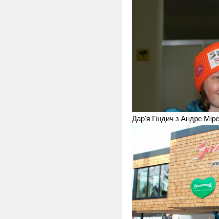
Дар'я Гіндич з Андре Мір