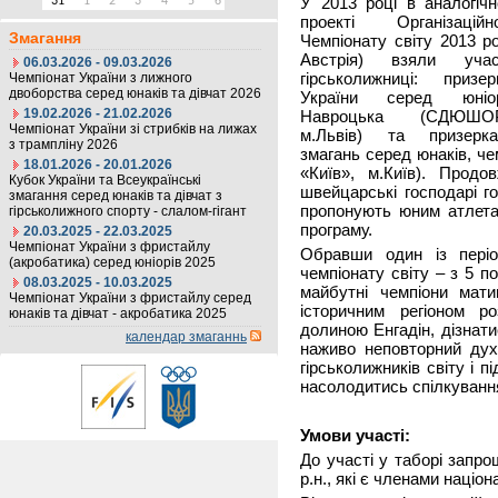
У 2013 році в аналогіч
31
1
2
3
4
5
6
проекті Організацій
Змагання
Чемпіонату світу 2013 ро
Австрія) взяли учас
06.03.2026 - 09.03.2026
гірськолижниці: призе
Чемпіонат України з лижного
двоборства серед юнаків та дівчат 2026
України серед юніор
19.02.2026 - 21.02.2026
Навроцька (СДЮШО
Чемпіонат України зі стрибків на лижах
м.Львів) та призерк
з трампліну 2026
змагань серед юнаків, че
18.01.2026 - 20.01.2026
«Київ», м.Київ). Продо
Кубок України та Всеукраїнські
швейцарські господарі г
змагання серед юнаків та дівчат з
пропонують юним атлета
гірськолижного спорту - слалом-гігант
програму.
20.03.2025 - 22.03.2025
Чемпіонат України з фристайлу
Обравши один із періо
(акробатика) серед юніорів 2025
чемпіонату світу – з 5 п
08.03.2025 - 10.03.2025
майбутні чемпіони мат
Чемпіонат України з фристайлу серед
історичним регіоном р
юнаків та дівчат - акробатика 2025
долиною Енгадін, дізнатис
календар змаганнь
наживо неповторний ду
гірськолижників світу і п
насолодитись спілкуванням
Умови участі:
До участі у таборі запр
р.н., які є членами націо