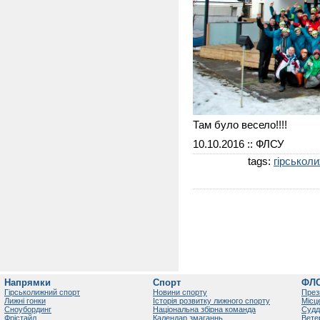
Там було весело!!!!
10.10.2016
:: ФЛСУ
tags:
гірськол
Напрямки
Спорт
ФЛ
Гірськолижний спорт
Новини спорту
През
Лижні гонки
Історія розвитку лижного спорту
Місц
Сноубординг
Національна збірна команда
Судд
Фрістайл
Календар змаганнь
Вете