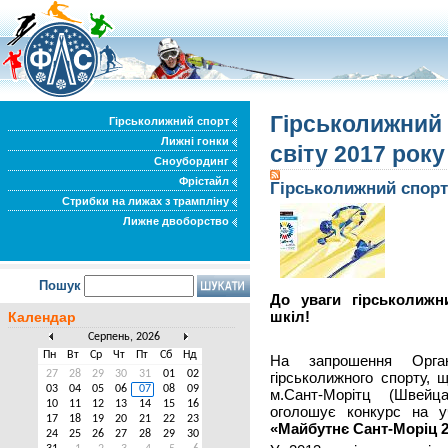
Гірськолижний 
Гірськолижний спорт
Лижні гонки
світу 2017 рок
Сноубординг
Фрістайл
Гірськолижний спорт
Стрибки на лижах з трампліну
Лижне двоборство
Пошук
До уваги гірськолижни
шкіл!
Календар
Серпень, 2026
Пн
Вт
Ср
Чт
Пт
Сб
Нд
На запрошення Органі
27
28
29
30
31
01
02
гірськолижного спорту, 
03
04
05
06
07
08
09
м.Сант-Морітц (Швейц
10
11
12
13
14
15
16
оголошує конкурс на 
17
18
19
20
21
22
23
«Майбутнє Сант-Моріц 
24
25
26
27
28
29
30