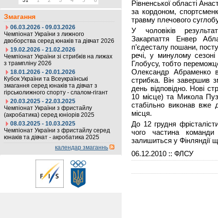
31
1
2
3
4
5
6
Рівненської області Ана
за кордоном, спортсменк
Змагання
травму плечового суглобу
06.03.2026 - 09.03.2026
У чоловіків результа
Чемпіонат України з лижного
Закарпаття Енвер Абл
двоборства серед юнаків та дівчат 2026
п’єдесталу пошани, пост
19.02.2026 - 21.02.2026
речі, у минулому сезон
Чемпіонат України зі стрибків на лижах
Глобусу, тобто переможце
з трампліну 2026
Олександр Абраменко в
18.01.2026 - 20.01.2026
Кубок України та Всеукраїнські
стрибка. Він завершив з
змагання серед юнаків та дівчат з
день відповідно. Нові ст
гірськолижного спорту - слалом-гігант
10 місце) та Микола Пуз
20.03.2025 - 22.03.2025
стабільно виконав вже д
Чемпіонат України з фристайлу
місця.
(акробатика) серед юніорів 2025
До 12 грудня фрісталіст
08.03.2025 - 10.03.2025
Чемпіонат України з фристайлу серед
чого частина команди
юнаків та дівчат - акробатика 2025
залишиться у Фінляндії щ
календар змаганнь
06.12.2010
:: ФЛСУ