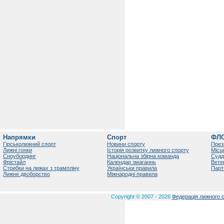
Напрямки
Спорт
ФЛ
Гірськолижний спорт
Новини спорту
През
Лижні гонки
Історія розвитку лижного спорту
Місц
Сноубординг
Національна збірна команда
Судд
Фрістайл
Календар змаганнь
Вете
Стрибки на лижах з трампліну
Українськи правила
Парт
Лижне двоборство
Міжнародні правила
Copyright © 2007 - 2026
Федерація лижного с