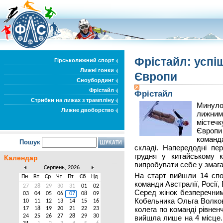
Фрістайл: успі
Гірськолижний спорт
Лижні гонки
Європи
Сноубординг
Фрістайл
Фрістайл
Стрибки на лижах з трампліну
Минулог
Лижне двоборство
лижни
містеч
Європи
команд
Пошук
складі. Напередодні пе
грудня у китайському 
Календар
випробувати себе у змаг
Серпень, 2026
На старт вийшли 14 спо
Пн
Вт
Ср
Чт
Пт
Сб
Нд
команди Австралії, Росії, 
27
28
29
30
31
01
02
Серед жінок безперечни
03
04
05
06
07
08
09
Кобельника Ольга Волков
10
11
12
13
14
15
16
колега по команді рівне
17
18
19
20
21
22
23
24
25
26
27
28
29
30
вийшла лише на 4 місце