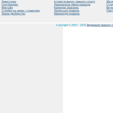
Лижні гонки
Історія розвитку лижного спорту
Місц
Сноубординг
Національна збірна команда
Судд
Фрістайл
Календар змаганнь
Вете
Стрибки на лижах з трампліну
Українськи правила
Парт
Лижне двоборство
Міжнародні правила
Copyright © 2007 - 2026
Федерація лижного с