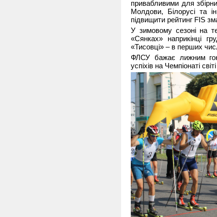
привабливими для збірни
Молдови, Білорусі та і
підвищити рейтинг FIS зма
У зимовому сезоні на те
«Сянках» наприкінці гр
«Тисовці» – в перших чис
ФЛСУ бажає лижним гон
успіхів на Чемпіонаті світ