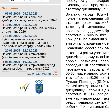
необхідних для лижорол
31
1
2
3
4
5
6
змагань, яка продикто
Змагання
стартову дисципліну і в «Т
06.03.2026 - 09.03.2026
Змагання на базі НСБ «Т
Чемпіонат України з лижного
чоловіча національна з
двоборства серед юнаків та дівчат 2026
стартам доволі високий 
19.02.2026 - 21.02.2026
також дві молдовські
Чемпіонат України зі стрибків на лижах
повернулася додому з б
з трампліну 2026
спортсмени збірної вже 
18.01.2026 - 20.01.2026
Тож, для нас змагання з
Кубок України та Всеукраїнські
змагання серед юнаків та дівчат з
влітку та покращувати сво
гірськолижного спорту - слалом-гігант
подальшої роботи на лиж
20.03.2025 - 22.03.2025
Із кожним роком учасники
Чемпіонат України з фристайлу
динаміка в цьому плані п
(акробатика) серед юніорів 2025
собою, результат без
08.03.2025 - 10.03.2025
проводити ці спортивні 
Чемпіонат України з фристайлу серед
юнаків та дівчат - акробатика 2025
переможниці забрала М
50.36, лише одного разу
календар змаганнь
теж набрала 50.36 поінт
Руслан Перехода (51.04)
Наразі перед нами стоїт
дисципліну – спринт. Це
спортсменів і, як наслід
вже наступного року така
реабілітаційного центру 
роботи. Такі змагальні 