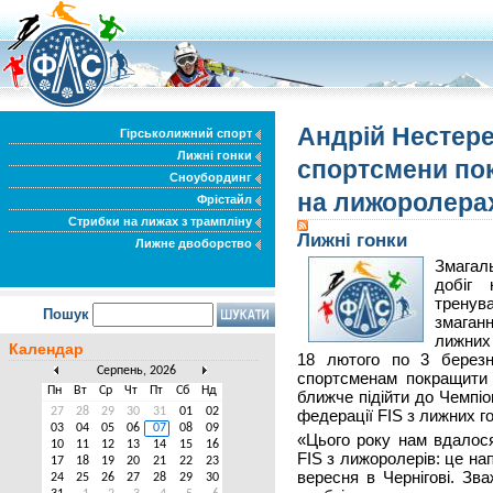
Андрій Нестере
Гірськолижний спорт
Лижні гонки
спортсмени пок
Сноубординг
на лижоролера
Фрістайл
Стрибки на лижах з трампліну
Лижні гонки
Лижне двоборство
Змагал
добіг 
тренува
Пошук
змаган
лижних 
Календар
18 лютого по 3 березн
Серпень, 2026
спортсменам покращити 
Пн
Вт
Ср
Чт
Пт
Сб
Нд
ближче підійти до Чемпіо
27
28
29
30
31
01
02
федерації FIS з лижних г
03
04
05
06
07
08
09
«Цього року нам вд
алос
10
11
12
13
14
15
16
FIS з лижоролерів: це нап
17
18
19
20
21
22
23
вересня в Чернігові. Зв
24
25
26
27
28
29
30