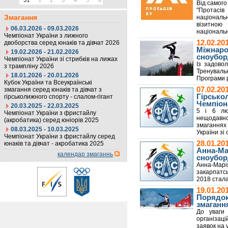
31
1
2
3
4
5
6
Від самого
"Протасі
Змагання
національн
візитною
06.03.2026 - 09.03.2026
національн
Чемпіонат України з лижного
12.02.2
двоборства серед юнаків та дівчат 2026
Міжнаро
19.02.2026 - 21.02.2026
сноуборд
Чемпіонат України зі стрибків на лижах
Із задово
з трампліну 2026
Тренуваль
18.01.2026 - 20.01.2026
Програми р
Кубок України та Всеукраїнські
07.02.2
змагання серед юнаків та дівчат з
Гірсько
гірськолижного спорту - слалом-гігант
Чемпіон
20.03.2025 - 22.03.2025
5 і 6 лют
Чемпіонат України з фристайлу
нещодавно
(акробатика) серед юніорів 2025
змаганнях
08.03.2025 - 10.03.2025
України зі
Чемпіонат України з фристайлу серед
28.01.2
юнаків та дівчат - акробатика 2025
Анна-Мар
календар змаганнь
сноубор
Анна-Марі
закарпатсь
2018 стала
19.01.2
Порядок
змагання
До уваги 
організац
заявок на 