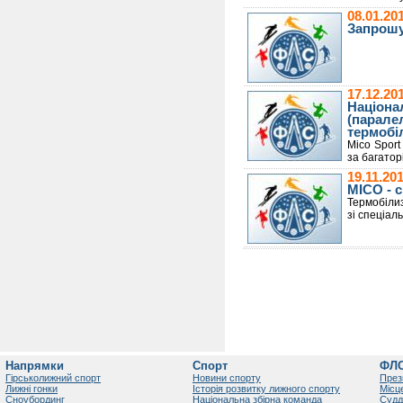
08.01.2
Запрошу
17.12.2
Націонал
(парале
термобі
Mico Sport
за багатор
19.11.2
MICO - 
Термобілиз
зі спеціал
Напрямки
Спорт
ФЛ
Гірськолижний спорт
Новини спорту
През
Лижні гонки
Історія розвитку лижного спорту
Місц
Сноубординг
Національна збірна команда
Судд