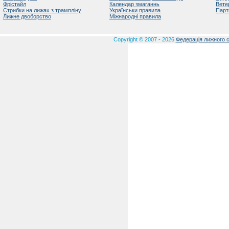
Фрістайл
Календар змаганнь
Вете
Стрибки на лижах з трампліну
Українськи правила
Парт
Лижне двоборство
Міжнародні правила
Copyright © 2007 - 2026
Федерація лижного с