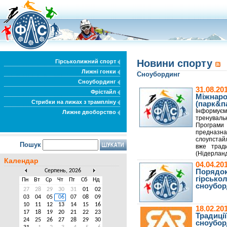
Новини спорту
Гірськолижний спорт
Лижні гонки
Сноубординг
Сноубординг
31.08.2
Фрістайл
Міжнаро
Стрибки на лижах з трампліну
(парк&п
Інформує
Лижне двоборство
тренуваль
Програми 
предназн
слоупстайл
Пошук
вже трад
(Нідерлан
Календар
04.04.2
Серпень, 2026
Порядок
гірсько
Пн
Вт
Ср
Чт
Пт
Сб
Нд
сноуборд
27
28
29
30
31
01
02
03
04
05
06
07
08
09
10
11
12
13
14
15
16
18.02.2
17
18
19
20
21
22
23
Традиції
24
25
26
27
28
29
30
сноубор