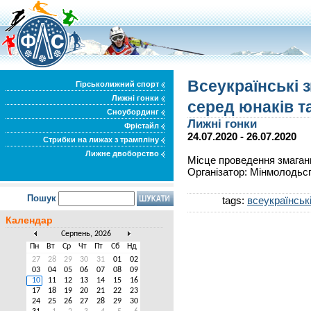
Всеукраїнські 
Гірськолижний спорт
Лижні гонки
серед юнаків та 
Сноубординг
Лижні гонки
Фрістайл
24.07.2020 - 26.07.2020
Стрибки на лижах з трампліну
Лижне двоборство
Місце проведення змаганн
Організатор: Мінмолодьс
Пошук
tags:
всеукраїнськ
Календар
Серпень, 2026
Пн
Вт
Ср
Чт
Пт
Сб
Нд
27
28
29
30
31
01
02
03
04
05
06
07
08
09
10
11
12
13
14
15
16
17
18
19
20
21
22
23
24
25
26
27
28
29
30