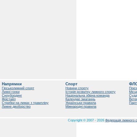
Напрямки
Спорт
ФЛ
Гірськолижний спорт
Новини спорту
През
Лижні гонки
Історія розвитку лижного спорту
Місц
Сноубординг
Національна збірна команда
Судд
Фрістайл
Календар змаганнь
Вете
Стрибки на лижах з трампліну
Українськи правила
Парт
Лижне двоборство
Міжнародні правила
Copyright © 2007 - 2026
Федерація лижного с