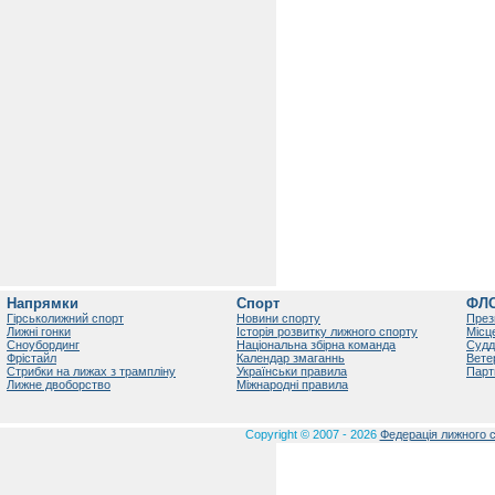
Напрямки
Спорт
ФЛ
Гірськолижний спорт
Новини спорту
През
Лижні гонки
Історія розвитку лижного спорту
Місц
Сноубординг
Національна збірна команда
Судд
Фрістайл
Календар змаганнь
Вете
Стрибки на лижах з трампліну
Українськи правила
Парт
Лижне двоборство
Міжнародні правила
Copyright © 2007 - 2026
Федерація лижного с