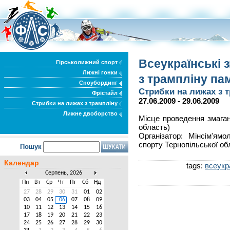
Всеукраїнські з
Гірськолижний спорт
Лижні гонки
з трампліну па
Сноубординг
Стрибки на лижах з 
Фрістайл
27.06.2009 - 29.06.2009
Стрибки на лижах з трампліну
Лижне двоборство
Місце проведення змаган
область)
Організатор: Мінсім'ям
спорту Тернопільської об
Пошук
Календар
tags:
всеукр
Серпень, 2026
Пн
Вт
Ср
Чт
Пт
Сб
Нд
27
28
29
30
31
01
02
03
04
05
06
07
08
09
10
11
12
13
14
15
16
17
18
19
20
21
22
23
24
25
26
27
28
29
30