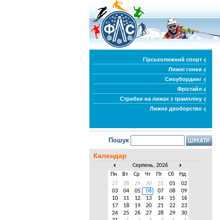
Гірськолижний спорт
Лижні гонки
Сноубординг
Фрістайл
Стрибки на лижах з трампліну
Лижне двоборство
Пошук
Календар
Серпень, 2026
Пн
Вт
Ср
Чт
Пт
Сб
Нд
27
28
29
30
31
01
02
03
04
05
06
07
08
09
10
11
12
13
14
15
16
17
18
19
20
21
22
23
24
25
26
27
28
29
30