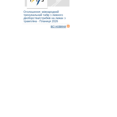
Оголошення: міжнародний
тренувальний табір з лижного
двоборства/стрибків на лижах з
трампліна - Планиця 2026
всі новини