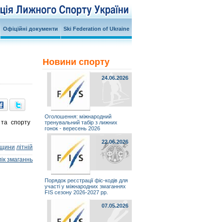
Офіційні документи
Ski Federation of Ukraine
Новини спорту
24.06.2026
Оголошення: міжнародний
 та спорту
тренувальний табір з лижних
гонок - вересень 2026
22.06.2026
ьщини
літній
ік змаганнь
Порядок реєстрації фіс-кодів для
участі у міжнародних змаганнях
FIS сезону 2026-2027 рр.
07.05.2026