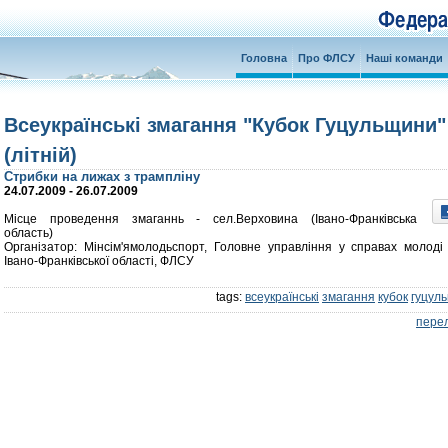
Головна
Про ФЛСУ
Наші команди
Всеукраїнські змагання "Кубок Гуцульщини"
(літній)
Стрибки на лижах з трампліну
24.07.2009 - 26.07.2009
Місце проведення змаганнь - сел.Верховина (Івано-Франківська
область)
Організатор: Мінсім'ямолодьспорт, Головне управління у справах молоді
Івано-Франківської області, ФЛСУ
tags:
всеукраїнські
змагання
кубок
гуцул
перел