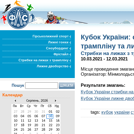
Кубок України:
Гірськолижний спорт
Лижні гонки
трампліну та л
Сноубординг
Стрибки на лижах з 
Фрістайл
10.03.2021 - 12.03.2021
Стрибки на лижах з трампліну
Лижне двоборство
Місце проведення змаганн
Організатор: Мінмолодьс
Результати змагань:
Пошук
Кубок України стрибки на
Календар
Кубок України лижне дво
Серпень, 2026
Пн
Вт
Ср
Чт
Пт
Сб
Нд
tags:
кубок
україни
с
27
28
29
30
31
01
02
03
04
05
06
07
08
09
10
11
12
13
14
15
16
17
18
19
20
21
22
23
24
25
26
27
28
29
30