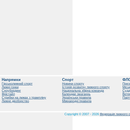
Напрямки
Спорт
ФЛ
Гірськолижний спорт
Новини спорту
През
Лижні гонки
Історія розвитку лижного спорту
Місц
Сноубординг
Національна збірна команда
Судд
Фрістайл
Календар змаганнь
Вете
Стрибки на лижах з трампліну
Українськи правила
Парт
Лижне двоборство
Міжнародні правила
Copyright © 2007 - 2026
Федерація лижного с