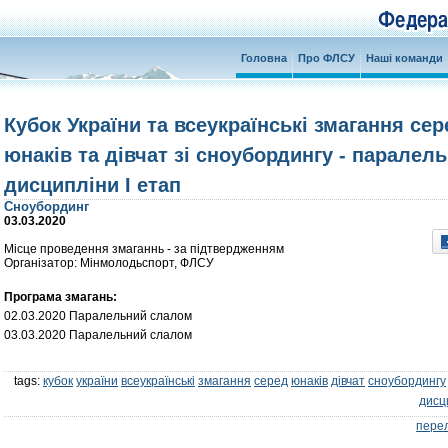
Головна
Про ФЛСУ
Наші команди
Кубок України та всеукраїнські змагання сер
юнаків та дівчат зі сноубордингу - паралель
дисципліни І етап
Сноубординг
03.03.2020
Місце проведення змаганнь - за підтвердженням
Організатор: Мінмолодьспорт, ФЛСУ
Програма змагань:
02.03.2020 Паралельний слалом
03.03.2020 Паралельний слалом
tags:
кубок
україни
всеукраїнські
змагання
серед
юнаків
дівчат
сноубордингу
дисц
перел