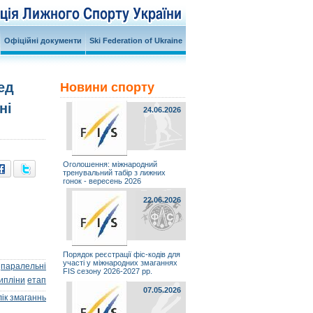
Офіційні документи
Ski Federation of Ukraine
ед
Новини спорту
ні
24.06.2026
Оголошення: міжнародний
тренувальний табір з лижних
гонок - вересень 2026
22.06.2026
Порядок реєстрації фіс-кодів для
участі у міжнародних змаганнях
паралельні
FIS сезону 2026-2027 рр.
ипліни
етап
07.05.2026
ік змаганнь