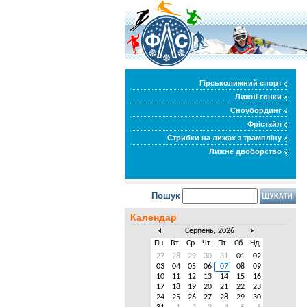
Гірськолижний спорт
Лижні гонки
Сноубординг
Фрістайл
Стрибки на лижах з трампліну
Лижне двоборство
Пошук
Календар
Серпень, 2026
Пн
Вт
Ср
Чт
Пт
Сб
Нд
27
28
29
30
31
01
02
03
04
05
06
07
08
09
10
11
12
13
14
15
16
17
18
19
20
21
22
23
24
25
26
27
28
29
30