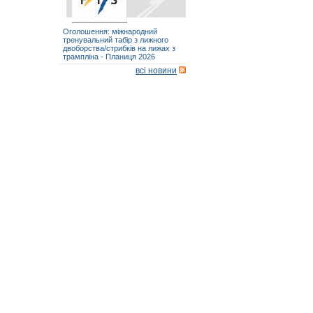
Оголошення: міжнародний
тренувальний табір з лижного
двоборства/стрибків на лижах з
трампліна - Планиця 2026
всі новини