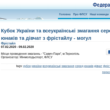
Головна
Про ФЛСУ
Наші команди
Кубок України та всеукраїнські змагання сер
юнаків та дівчат з фрістайлу - могул
Фрістайл
07.02.2020 - 09.02.2020
Місце проведення змаганнь - "Савич-Парк", м.Тернопіль
Організатор: Мінмолодьспорт, ФЛСУ
tags:
кубок
україни
всеукраїнські
змагання
серед
юнаків
дівчат
фріс
перел