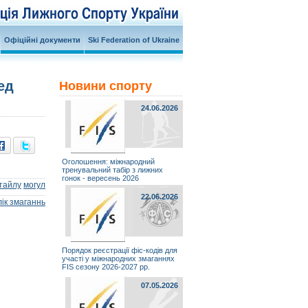
Офіційні документи
Ski Federation of Ukraine
ед
Новини спорту
24.06.2026
Оголошення: міжнародний
тренувальний табір з лижних
гонок - вересень 2026
тайлу
могул
22.06.2026
ік змаганнь
Порядок реєстрації фіс-кодів для
участі у міжнародних змаганнях
FIS сезону 2026-2027 рр.
07.05.2026