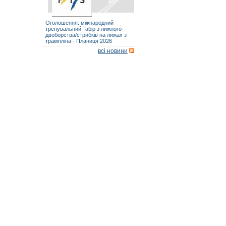
Оголошення: міжнародний
тренувальний табір з лижного
двоборства/стрибків на лижах з
трампліна - Планиця 2026
всі новини