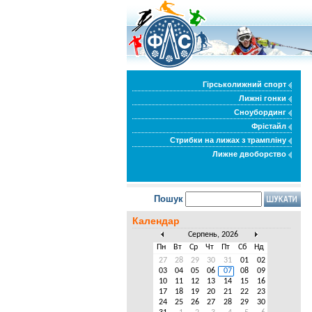
Гірськолижний спорт
Лижні гонки
Сноубординг
Фрістайл
Стрибки на лижах з трампліну
Лижне двоборство
Пошук
Календар
Серпень, 2026
Пн
Вт
Ср
Чт
Пт
Сб
Нд
27
28
29
30
31
01
02
03
04
05
06
07
08
09
10
11
12
13
14
15
16
17
18
19
20
21
22
23
24
25
26
27
28
29
30