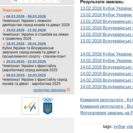
31
1
2
3
4
5
6
Результати змагань:
13.02.2018 Кубок України (ж
Змагання
13.02.2018 Кубок України (
06.03.2026 - 09.03.2026
Чемпіонат України з лижного
13.02.2018 Всеукраїнські 
двоборства серед юнаків та дівчат 2026
13.02.2018 Всеукраїнські 
19.02.2026 - 21.02.2026
13.02.2018 Всеукраїнські 
Чемпіонат України зі стрибків на лижах
з трампліну 2026
13.02.2018 Всеукраїнські 
18.01.2026 - 20.01.2026
Кубок України та Всеукраїнські
змагання серед юнаків та дівчат з
14.02.2018 Кубок України (ж
гірськолижного спорту - слалом-гігант
14.02.2018 Кубок України (
20.03.2025 - 22.03.2025
Чемпіонат України з фристайлу
14.02.2018 Всеукраїнські 
(акробатика) серед юніорів 2025
14.02.2018 Всеукраїнські 
08.03.2025 - 10.03.2025
Чемпіонат України з фристайлу серед
14.02.2018 Всеукраїнські 
юнаків та дівчат - акробатика 2025
14.02.2018 Всеукраїнські 
календар змаганнь
Командні результати - Ку
Командні результати - Вс
Фотогалерея змагань на 
tags:
кубок
укр