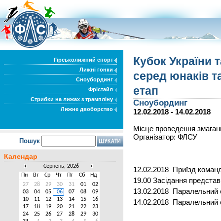
Кубок України 
Гірськолижний спорт
Лижні гонки
серед юнаків та
Сноубординг
етап
Фрістайл
Стрибки на лижах з трампліну
Сноубординг
Лижне двоборство
12.02.2018 - 14.02.2018
Місце проведення змаганн
Організатор: ФЛСУ
Пошук
Календар
Серпень, 2026
12.02.2018 Приїзд коман
Пн
Вт
Ср
Чт
Пт
Сб
Нд
19.00 Засідання представ
27
28
29
30
31
01
02
13.02.2018 Паралельний 
03
04
05
06
07
08
09
10
11
12
13
14
15
16
14.02.2018 Паралельний с
17
18
19
20
21
22
23
24
25
26
27
28
29
30