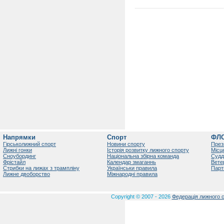
Напрямки
Спорт
ФЛ
Гірськолижний спорт
Новини спорту
През
Лижні гонки
Історія розвитку лижного спорту
Місц
Сноубординг
Національна збірна команда
Судд
Фрістайл
Календар змаганнь
Вете
Стрибки на лижах з трампліну
Українськи правила
Парт
Лижне двоборство
Міжнародні правила
Copyright © 2007 - 2026
Федерація лижного с