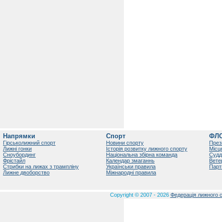
Напрямки
Спорт
ФЛ
Гірськолижний спорт
Новини спорту
През
Лижні гонки
Історія розвитку лижного спорту
Місц
Сноубординг
Національна збірна команда
Судд
Фрістайл
Календар змаганнь
Вете
Стрибки на лижах з трампліну
Українськи правила
Парт
Лижне двоборство
Міжнародні правила
Copyright © 2007 - 2026
Федерація лижного с