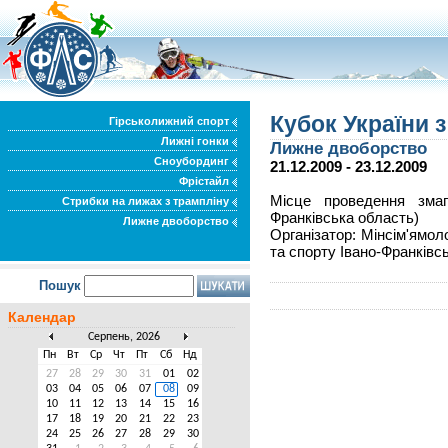
Кубок України 
Гірськолижний спорт
Лижні гонки
Лижне двоборство
Сноубординг
21.12.2009 - 23.12.2009
Фрістайл
Місце проведення змаг
Стрибки на лижах з трампліну
Франківська область)
Лижне двоборство
Організатор: Мінсім'ямол
та спорту Івано-Франківс
Пошук
Календар
Серпень, 2026
Пн
Вт
Ср
Чт
Пт
Сб
Нд
27
28
29
30
31
01
02
03
04
05
06
07
08
09
10
11
12
13
14
15
16
17
18
19
20
21
22
23
24
25
26
27
28
29
30