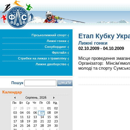
Етап Кубку Укра
Гірськолижний спорт
Лижні гонки
Лижні гонки
Сноубординг
02.10.2009 - 04.10.2009
Фрістайл
Місце проведення змаган
Стрибки на лижах з трампліну
Організатор: Мінсім'ямо
Лижне двоборство
молоді та спорту Сумсько
Пошук
Календар
Серпень, 2026
Пн
Вт
Ср
Чт
Пт
Сб
Нд
27
28
29
30
31
01
02
03
04
05
06
07
08
09
10
11
12
13
14
15
16
17
18
19
20
21
22
23
24
25
26
27
28
29
30