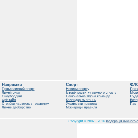
Напрямки
Спорт
ФЛ
Гірськолижний спорт
Новини спорту
През
Лижні гонки
Історія розвитку лижного спорту
Місц
Сноубординг
Національна збірна команда
Судд
Фрістайл
Календар змаганнь
Вете
Стрибки на лижах з трампліну
Українськи правила
Парт
Лижне двоборство
Міжнародні правила
Copyright © 2007 - 2026
Федерація лижного с