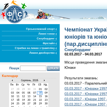
Чемпіонат Укра
Гірськолижний спорт
Лижні гонки
юніорів та юніо
Сноубординг
(пар.дисциплін
Фрістайл
Стрибки на лижах з трампліну
Сноубординг
Лижне двоборство
02.03.2017 - 04.03.2017
Місце проведення змаганн
Юнаки
Пошук
Календар
Результати змагань:
Серпень, 2026
03.03.2017 - Паралельний
Пн
Вт
Ср
Чт
Пт
Сб
Нд
03.03.2017 - Юніорки 1997
27
28
29
30
31
01
02
03
04
05
06
07
08
09
03.03.2017 - Юніорки 1997
10
11
12
13
14
15
16
03.03.2017 - Юніори 1997 
17
18
19
20
21
22
23
24
25
26
27
28
29
30
03.03.2017 - Юніори 1997 