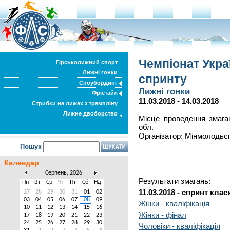
Чемпіонат Украї
Гірськолижний спорт
Лижні гонки
спринту
Сноубординг
Лижні гонки
Фрістайл
11.03.2018 - 14.03.2018
Стрибки на лижах з трампліну
Лижне двоборство
Місце проведення змага
обл.
Організатор: Мінмолодьс
Пошук
Календар
Серпень, 2026
Результати змагань:
Пн
Вт
Ср
Чт
Пт
Сб
Нд
11.03.2018 - спринт кла
27
28
29
30
31
01
02
03
04
05
06
07
08
09
Жінки - кваліфікація
10
11
12
13
14
15
16
Жінки - фінал
17
18
19
20
21
22
23
24
25
26
27
28
29
30
Чоловіки - кваліфікація