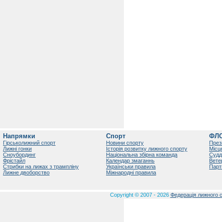
Напрямки
Спорт
ФЛ
Гірськолижний спорт
Новини спорту
През
Лижні гонки
Історія розвитку лижного спорту
Місц
Сноубординг
Національна збірна команда
Судд
Фрістайл
Календар змаганнь
Вете
Стрибки на лижах з трампліну
Українськи правила
Парт
Лижне двоборство
Міжнародні правила
Copyright © 2007 - 2026
Федерація лижного с