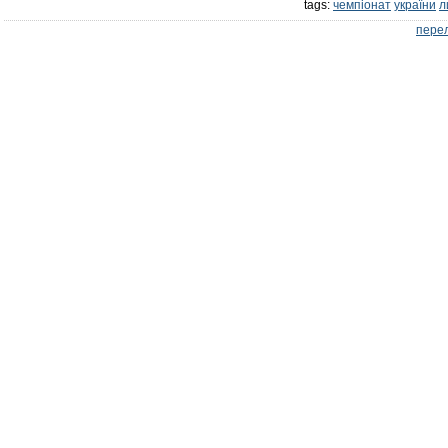
tags:
чемпіонат
україни
л
перел