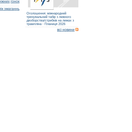
ижних
гонок
ік змаганнь
Оголошення: міжнародний
тренувальний табір з лижного
двоборства/стрибків на лижах з
трампліна - Планиця 2026
всі новини