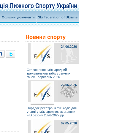
Офіційні документи
Ski Federation of Ukraine
Новини спорту
24.06.2026
Оголошення: міжнародний
тренувальний табір з лижних
гонок - вересень 2026
22.06.2026
Порядок реєстрації фіс-кодів для
участі у міжнародних змаганнях
FIS сезону 2026-2027 рр.
07.05.2026