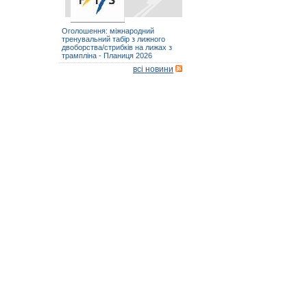
Оголошення: міжнародний
тренувальний табір з лижного
двоборства/стрибків на лижах з
трампліна - Планиця 2026
всі новини