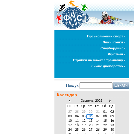
Гірськолижний спорт
Лижні гонки
Сноубординг
Фрістайл
Стрибки на лижах з трампліну
Лижне двоборство
Пошук
Календар
Серпень, 2026
Пн
Вт
Ср
Чт
Пт
Сб
Нд
27
28
29
30
31
01
02
03
04
05
06
07
08
09
10
11
12
13
14
15
16
17
18
19
20
21
22
23
24
25
26
27
28
29
30