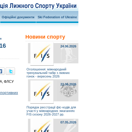
Офіційні документи
Ski Federation of Ukraine
,
Новини спорту
16
24.06.2026
Оголошення: міжнародний
тренувальний табір з лижних
гонок - вересень 2026
ДА, ФЛСУ
22.06.2026
портивних
Порядок реєстрації фіс-кодів для
участі у міжнародних змаганнях
FIS сезону 2026-2027 рр.
07.05.2026