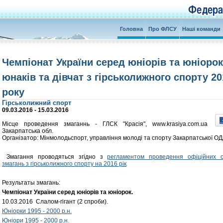
Головна
Про ФЛСУ
Наші команди
Чемпіонат України серед юніорів та юніорок
юнаків та дівчат з гірськолижного спорту 20
року
Гірськолижний спорт
09.03.2016 - 15.03.2016
Місце проведення змаганнь - ГЛСК "Красія", www.krasiya.com.ua
Закарпатська обл.
Організатор: Мінмолодьспорт, управління молоді та спорту Закарпатської О
Змагання проводяться згідно з
регламентом проведення офіційних с
змагань з гірськолижного спорту на 2016 рік
Результаты змагань:
Чемпіонат України серед юніорів та юніорок.
10.03.2016 Слалом-гігант (2 спроби).
Юніорки 1995 - 2000 р.н.
Юніори 1995 - 2000 р.н.