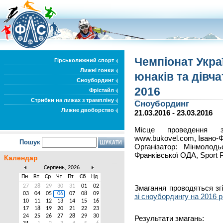
Чемпіонат Укра
Гірськолижний спорт
Лижні гонки
юнаків та дівч
Сноубординг
2016
Фрістайл
Стрибки на лижах з трампліну
Сноубординг
Лижне двоборство
21.03.2016 - 23.03.2016
Місце проведення з
www.bukovel.com, Івано-Ф
Пошук
Організатор: Мінмолодь
Франківської ОДА, Sport 
Календар
Серпень, 2026
Пн
Вт
Ср
Чт
Пт
Сб
Нд
27
28
29
30
31
01
02
Змагання проводяться зг
03
04
05
06
07
08
09
зі сноубордингу на 2016 р
10
11
12
13
14
15
16
17
18
19
20
21
22
23
24
25
26
27
28
29
30
Результати змагань: