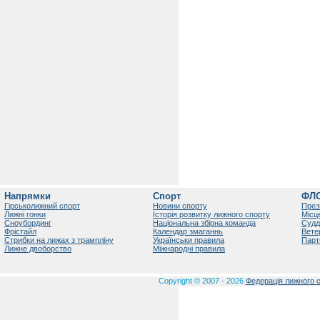
Напрямки
Спорт
ФЛ
Гірськолижний спорт
Новини спорту
През
Лижні гонки
Історія розвитку лижного спорту
Місц
Сноубординг
Національна збірна команда
Судд
Фрістайл
Календар змаганнь
Вете
Стрибки на лижах з трампліну
Українськи правила
Парт
Лижне двоборство
Міжнародні правила
Copyright © 2007 - 2026
Федерація лижного с