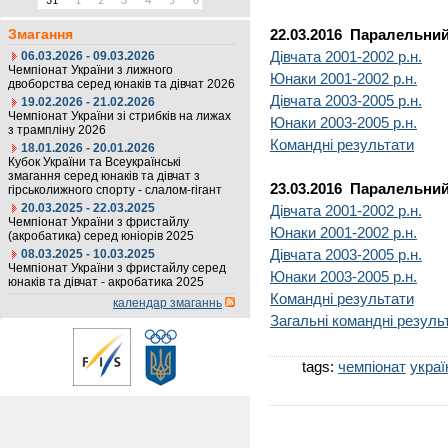
31
1
2
3
4
5
6
Змагання
22.03.2016 Паралельни
Дівчата 2001-2002 р.н.
06.03.2026 - 09.03.2026
Чемпіонат України з лижного
Юнаки 2001-2002 р.н.
двоборства серед юнаків та дівчат 2026
Дівчата 2003-2005 р.н.
19.02.2026 - 21.02.2026
Чемпіонат України зі стрибків на лижах
Юнаки 2003-2005 р.н.
з трампліну 2026
Командні результати
18.01.2026 - 20.01.2026
Кубок України та Всеукраїнські
змагання серед юнаків та дівчат з
23.03.2016 Паралельний 
гірськолижного спорту - слалом-гігант
20.03.2025 - 22.03.2025
Дівчата 2001-2002 р.н.
Чемпіонат України з фристайлу
Юнаки 2001-2002 р.н.
(акробатика) серед юніорів 2025
Дівчата 2003-2005 р.н.
08.03.2025 - 10.03.2025
Чемпіонат України з фристайлу серед
Юнаки 2003-2005 р.н.
юнаків та дівчат - акробатика 2025
Командні результати
календар змаганнь
Загальні командні резуль
tags:
чемпіонат
украї