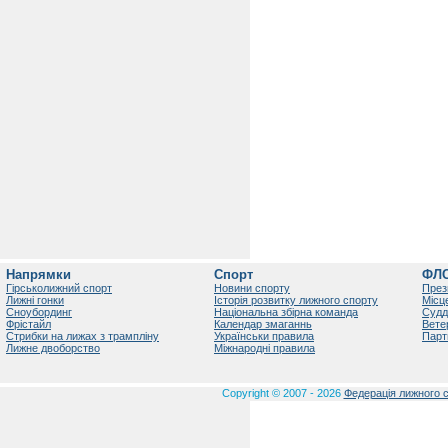
Напрямки
Спорт
ФЛ
Гірськолижний спорт
Новини спорту
През
Лижні гонки
Історія розвитку лижного спорту
Місц
Сноубординг
Національна збірна команда
Судд
Фрістайл
Календар змаганнь
Вете
Стрибки на лижах з трампліну
Українськи правила
Парт
Лижне двоборство
Міжнародні правила
Copyright © 2007 - 2026
Федерація лижного с