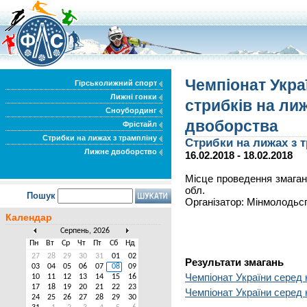
Чемпіонат Украї
Гірськолижний спорт
Лижні гонки
стрибків на ли
Сноубординг
двоборства
Фрістайл
Стрибки на лижах з трампліну
Стрибки на лижах з 
Лижне двоборство
16.02.2018 - 18.02.2018
Місце проведення змаган
обл.
Пошук
Організатор: Мінмолодьс
Календар
Серпень, 2026
Пн
Вт
Ср
Чт
Пт
Сб
Нд
27
28
29
30
31
01
02
Результати змагань
03
04
05
06
07
08
09
Чемпіонат України серед ю
10
11
12
13
14
15
16
17
18
19
20
21
22
23
Чемпіонат України серед 
24
25
26
27
28
29
30