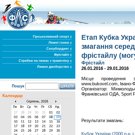
Етап Кубка Укра
Гірськолижний спорт
Лижні гонки
змагання серед 
Сноубординг
фрістайлу (мог
Фрістайл
Стрибки на лижах з трампліну
Фрістайл
Лижне двоборство
26.01.2016 - 29.01.2016
Місце проведення з
www.bukovel.com, Івано-Ф
Пошук
Організатор: Мінмолодь
Франківської ОДА, Sport 
Календар
Серпень, 2026
Пн
Вт
Ср
Чт
Пт
Сб
Нд
27
28
29
30
31
01
02
03
04
05
06
07
08
09
Результати змагань:
10
11
12
13
14
15
16
17
18
19
20
21
22
23
24
25
26
27
28
29
30
Кубок України (2000 р.н. і 