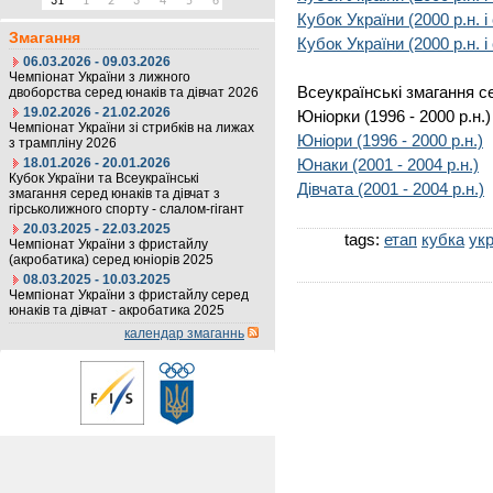
31
1
2
3
4
5
6
Кубок України (2000 р.н. і 
Змагання
Кубок України (2000 р.н. і
06.03.2026 - 09.03.2026
Чемпіонат України з лижного
Всеукраїнські змагання се
двоборства серед юнаків та дівчат 2026
19.02.2026 - 21.02.2026
Юніорки (1996 - 2000 р.н.)
Чемпіонат України зі стрибків на лижах
Юніори (1996 - 2000 р.н.)
з трампліну 2026
18.01.2026 - 20.01.2026
Юнаки (2001 - 2004 р.н.)
Кубок України та Всеукраїнські
Дівчата (2001 - 2004 р.н.)
змагання серед юнаків та дівчат з
гірськолижного спорту - слалом-гігант
20.03.2025 - 22.03.2025
tags:
етап
кубка
укр
Чемпіонат України з фристайлу
(акробатика) серед юніорів 2025
08.03.2025 - 10.03.2025
Чемпіонат України з фристайлу серед
юнаків та дівчат - акробатика 2025
календар змаганнь