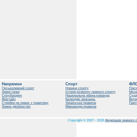
Напрямки
Спорт
ФЛ
Гірськолижний спорт
Новини спорту
През
Лижні гонки
Історія розвитку лижного спорту
Місц
Сноубординг
Національна збірна команда
Судд
Фрістайл
Календар змаганнь
Вете
Стрибки на лижах з трампліну
Українськи правила
Парт
Лижне двоборство
Міжнародні правила
Copyright © 2007 - 2026
Федерація лижного с