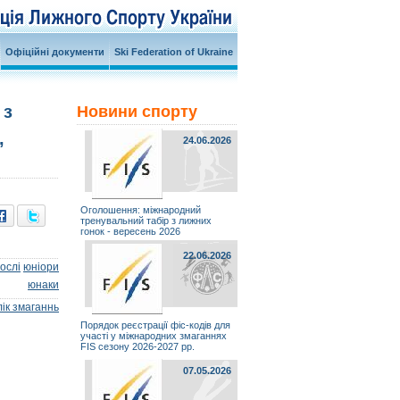
Офіційні документи
Ski Federation of Ukraine
 з
Новини спорту
,
24.06.2026
Оголошення: міжнародний
тренувальний табір з лижних
гонок - вересень 2026
22.06.2026
ослі
юніори
юнаки
ік змаганнь
Порядок реєстрації фіс-кодів для
участі у міжнародних змаганнях
FIS сезону 2026-2027 рр.
07.05.2026