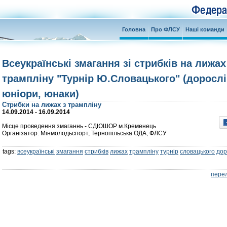
Головна
Про ФЛСУ
Наші команди
Всеукраїнські змагання зі стрибків на лижах
трампліну "Турнір Ю.Словацького" (дорослі
юніори, юнаки)
Стрибки на лижах з трампліну
14.09.2014 - 16.09.2014
Місце проведення змаганнь - СДЮШОР м.Кременець
Організатор: Мінмолодьспорт, Тернопільська ОДА, ФЛСУ
tags:
всеукраїнські
змагання
стрибків
лижах
трампліну
турнір
словацького
дор
перел