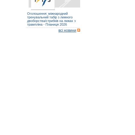
Оголошення: міжнародний
тренувальний табір з лижного
двоборства/стрибків на лижах з
трампліна - Планиця 2026
всі новини