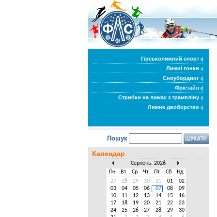
Гірськолижний спорт
Лижні гонки
Сноубординг
Фрістайл
Стрибки на лижах з трампліну
Лижне двоборство
Пошук
Календар
Серпень, 2026
Пн
Вт
Ср
Чт
Пт
Сб
Нд
27
28
29
30
31
01
02
03
04
05
06
07
08
09
10
11
12
13
14
15
16
17
18
19
20
21
22
23
24
25
26
27
28
29
30