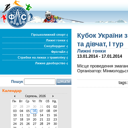
Кубок України 
Гірськолижний спорт
Лижні гонки
та дівчат, І тур
Сноубординг
Лижні гонки
Фрістайл
13.01.2014 - 17.01.2014
Стрибки на лижах з трампліну
Лижне двоборство
Місце проведення змаганн
Організатор: Мінмолодьс
Пошук
tags
Календар
Серпень, 2026
Пн
Вт
Ср
Чт
Пт
Сб
Нд
27
28
29
30
31
01
02
03
04
05
06
07
08
09
10
11
12
13
14
15
16
17
18
19
20
21
22
23
24
25
26
27
28
29
30