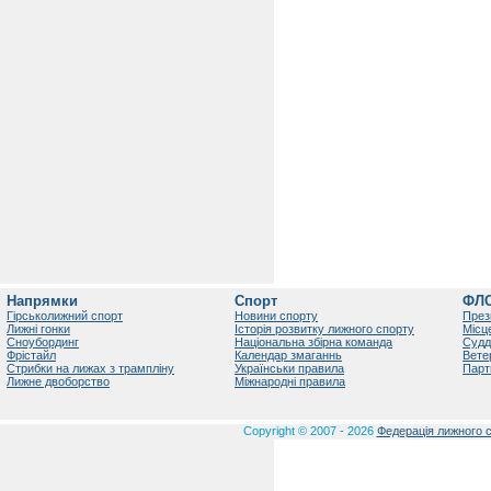
Напрямки
Спорт
ФЛ
Гірськолижний спорт
Новини спорту
През
Лижні гонки
Історія розвитку лижного спорту
Місц
Сноубординг
Національна збірна команда
Судд
Фрістайл
Календар змаганнь
Вете
Стрибки на лижах з трампліну
Українськи правила
Парт
Лижне двоборство
Міжнародні правила
Copyright © 2007 - 2026
Федерація лижного с